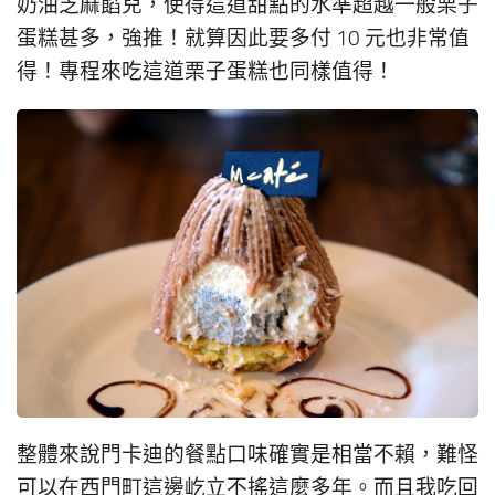
奶油芝麻餡兒，使得這道甜點的水準超越一般栗子
蛋糕甚多，強推！就算因此要多付 10 元也非常值
得！專程來吃這道栗子蛋糕也同樣值得！
整體來說門卡迪的餐點口味確實是相當不賴，難怪
可以在西門町這邊屹立不搖這麼多年。而且我吃回