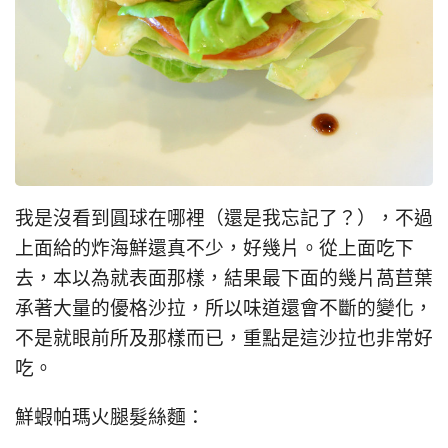
我是沒看到圓球在哪裡（還是我忘記了？），不過
上面給的炸海鮮還真不少，好幾片。從上面吃下
去，本以為就表面那樣，結果最下面的幾片萵苣葉
承著大量的優格沙拉，所以味道還會不斷的變化，
不是就眼前所及那樣而已，重點是這沙拉也非常好
吃。
鮮蝦帕瑪火腿髮絲麵：