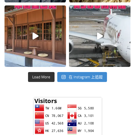
Load More
在 Instagram 上追蹤