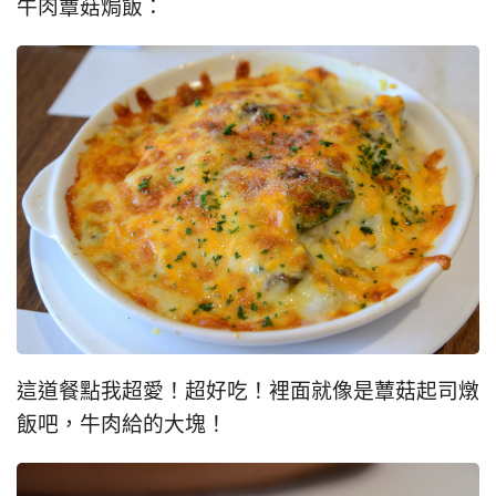
牛肉蕈菇焗飯：
這道餐點我超愛！超好吃！裡面就像是蕈菇起司燉
飯吧，牛肉給的大塊！