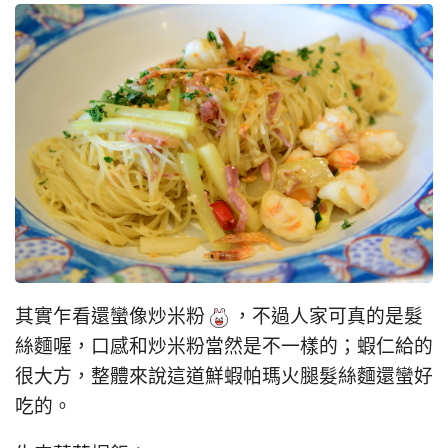
其實乍看還蠻像炒米粉
，不過人家可真的是髮
絲麵喔，口感和炒米粉當然是不一樣的；蝦仁給的
很大方，整體來說這道鮮蝦帕瑪火腿髮絲麵還蠻好
吃的。