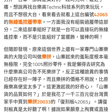
癢，想說再找台樂高Technic科技系列的來玩玩，
42065
而且不想很大台，看來看去就看上這台編號
無線遙控履帶車
的
。一方面我沒有組裝過履帶這部
分，二來這部車組好了就是一台可以直接玩的無線
遙控車，而不是只能組好了當擺飾，蠻棒的啊！
但隨即發現，原來這個世界上還有一家專門山寨樂
樂拼
高的大陸公司叫做
，山寨起來的羞恥度根本毫
無極限，完全100%照抄零件。我是懶得去研究為
什麼樂高公司告不死樂拼了，反正這種詭異的事情
已經存在好一陣子，而且樂拼的價格不用說，比原
廠樂高便宜太多了。這更激起我的好奇心，「山寨
貨的品質如何？」於是我花了一千三百元從台灣賣
樂拼20033
家手中買到
的「復刻板42065」。講復
刻板真是太好聽了啊！據說如果願意上掏寶或直接