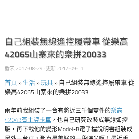
自己組裝無線遙控履帶車 從樂高
42065山寨來的樂拼20033
發表
2017-08-29
· 更新
2017-09-11
首頁
»
生活
»
玩具
»
自己組裝無線遙控履帶車 從
樂高42065山寨來的樂拼20033
兩年前我組裝了一台有將近三千個零件的
樂高
42043賓士貨卡車
，也自己研究改裝成無線遙控
版，再下載他的變形Model-B電子檔說明書組裝成
另外一台車，那真是美好的一段時光啊！最近手