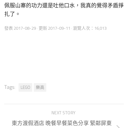
佩服山寨的功力還是吐他口水，我真的覺得矛盾掙
扎了。
發表
2017-08-29
· 更新
2017-09-11
· 瀏覽人次：16,013
Tags:
LEGO
樂高
NEXT STORY
東方渡假酒店 晚餐早餐菜色分享 緊鄰屏東