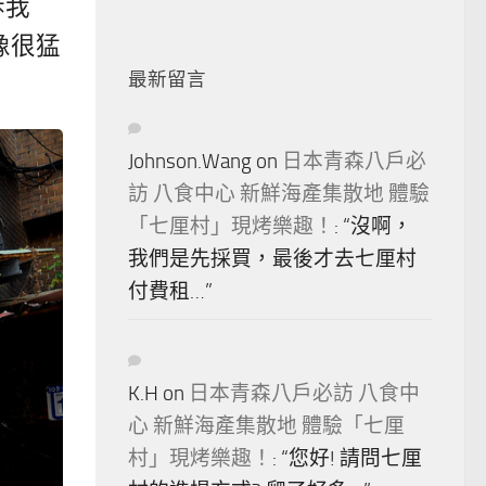
訴我
像很猛
最新留言
Johnson.Wang
on
日本青森八戶必
訪 八食中心 新鮮海產集散地 體驗
「七厘村」現烤樂趣！
: “
沒啊，
我們是先採買，最後才去七厘村
付費租…
”
K.H
on
日本青森八戶必訪 八食中
心 新鮮海產集散地 體驗「七厘
村」現烤樂趣！
: “
您好! 請問七厘