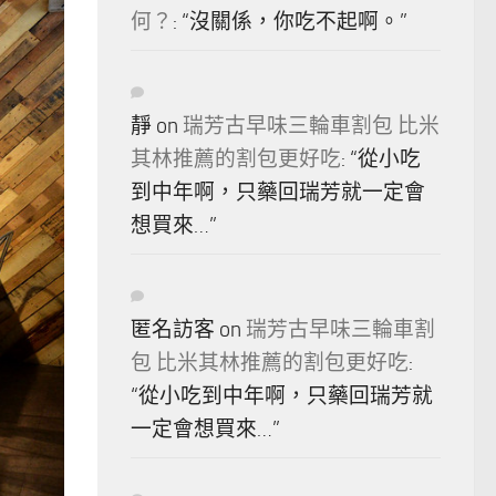
何？
: “
沒關係，你吃不起啊。
”
靜
on
瑞芳古早味三輪車割包 比米
其林推薦的割包更好吃
: “
從小吃
到中年啊，只藥回瑞芳就一定會
想買來…
”
匿名訪客
on
瑞芳古早味三輪車割
包 比米其林推薦的割包更好吃
:
“
從小吃到中年啊，只藥回瑞芳就
一定會想買來…
”