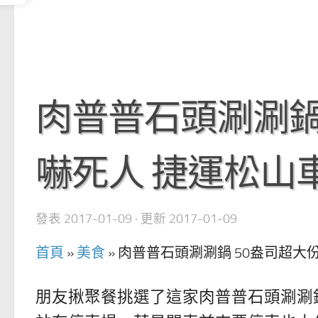
肉普普石頭涮涮鍋
嚇死人 捷運松山
發表
2017-01-09
· 更新
2017-01-09
首頁
»
美食
»
肉普普石頭涮涮鍋 50盎司超大
朋友揪聚餐挑選了這家肉普普石頭涮涮