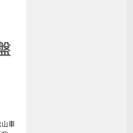
盤
松山車