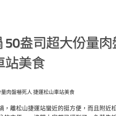
 50盎司超大份量肉
車站美食
份量肉盤嚇死人 捷運松山車站美食
鍋，離松山捷運站蠻近的挺方便，而且附近