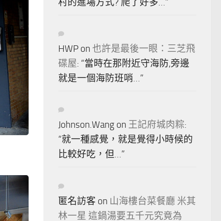
村的進場方式? 爬了好多…
”
HWP
on
也許是最後一眼：三芝飛
碟屋
: “
當時在那附近守海防,旁邊
就是一個海防班哨…
”
Johnson.Wang
on
王記府城肉粽
:
“
就一種感覺，就是覺得小時候的
比較好吃，但…
”
匿名訪客
on
山海樓台菜餐廳 米其
林一星 這鍋湯要五千元究竟為