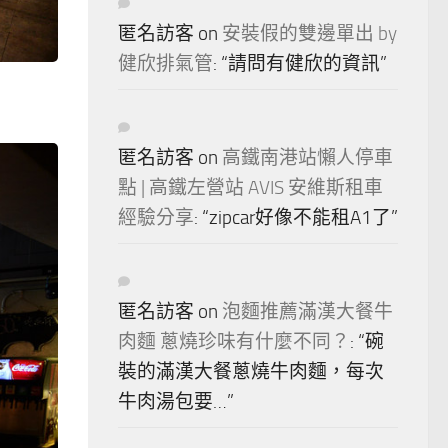
匿名訪客
on
安裝假的雙邊單出 by
健欣排氣管
: “
請問有健欣的資訊
”
匿名訪客
on
高鐵南港站懶人停車
點 | 高鐵左營站 AVIS 安維斯租車
經驗分享
: “
zipcar好像不能租A1了
”
匿名訪客
on
泡麵推薦滿漢大餐牛
肉麵 蔥燒珍味有什麼不同？
: “
碗
裝的滿漢大餐蔥燒牛肉麵，每次
牛肉湯包要…
”