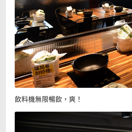
飲料機無限暢飲，爽！