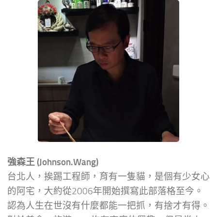
強森王 (Johnson.Wang)
台北人，挨踢工程師，育有一隻貓，是個有少女心
的阿宅，大約從2006年開始撰寫此部落格至今。
認為人生在世沒有什麼都能一把抓，有捨才有得。