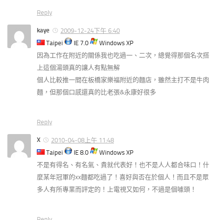
Reply
kaye
2009-12-24下午 6:40
Taipei
IE 7.0
Windows XP
因為工作在附近的關係我也吃過一、二次，總覺得那個名次搭
上這個湯頭真的讓人有點無解
個人比較推一間在板橋家樂福附近的麵店，雖然主打不是牛肉
麵，但那個口感還真的比老張&永康好很多
Reply
X
2010-04-08上午 11:48
Taipei
IE 8.0
Windows XP
不是有得名、有名氣、貴就代表好！也不是人人都合味口！什
麼某年冠軍的xx麵都吃過了！喜好與否在於個人！而且不是眾
多人有所專業而評定的！上電視又如何，不過是個噱頭！
Reply