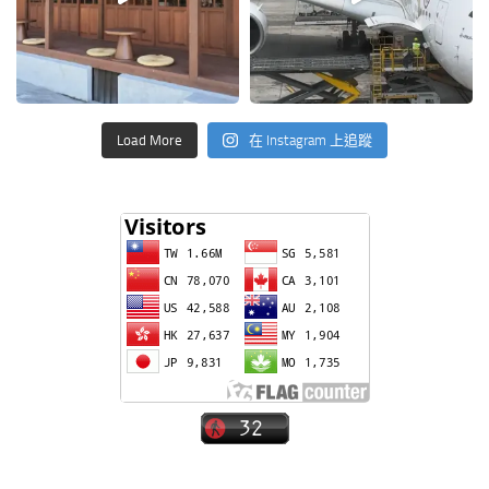
Load More
在 Instagram 上追蹤