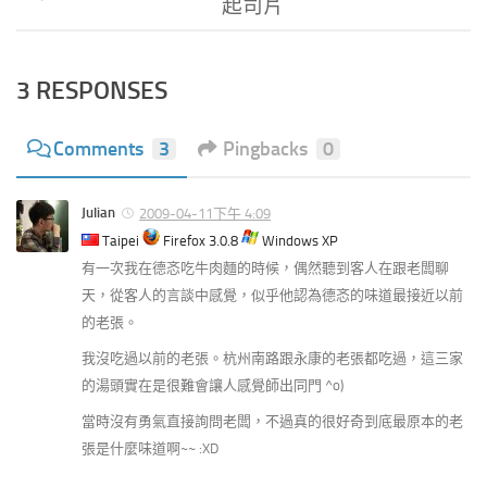
起司片
3 RESPONSES
Comments
3
Pingbacks
0
Julian
2009-04-11下午 4:09
Taipei
Firefox 3.0.8
Windows XP
有一次我在德忞吃牛肉麵的時候，偶然聽到客人在跟老闆聊
天，從客人的言談中感覺，似乎他認為德忞的味道最接近以前
的老張。
我沒吃過以前的老張。杭州南路跟永康的老張都吃過，這三家
的湯頭實在是很難會讓人感覺師出同門 ^o)
當時沒有勇氣直接詢問老闆，不過真的很好奇到底最原本的老
張是什麼味道啊~~ :XD