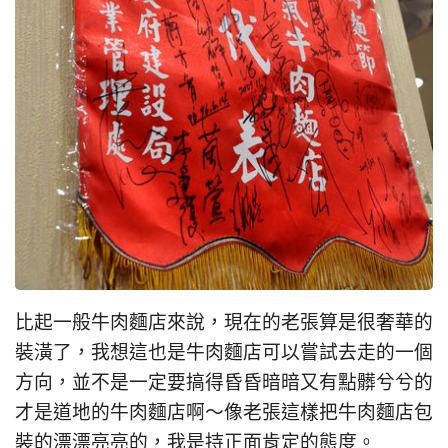
比起一般牛肉麵店來說，現在的老張算是很奢華的
裝潢了，我想這也是牛肉麵店可以嘗試去走的一個
方向，並不是一定要搞得昏昏暗暗又有點髒兮兮的
才是道地的牛肉麵店啊～像老張這樣把牛肉麵店包
裝的漂漂亮亮的，我是持正面肯定的態度。