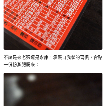
不論是來老張還是永康，承襲自我爹的習慣，會點
一份粉蒸肥腸來：