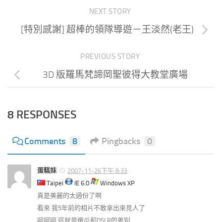
NEXT STORY
[特別感謝] 超棒的領隊導遊－王淡然(老王)
PREVIOUS STORY
3D 版羅馬梵諦岡聖彼得大教堂廣場
8 RESPONSES
Comments
8
Pingbacks
0
蛋糕妹
2007-11-26下午 8:33
Taipei
IE 6.0
Windows XP
真是美麗的太過份了啊
看來 我5年前的相片不敢拿出來見人了
呵呵呵 這就是傻瓜和DSLR的差別