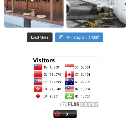
Load More
在 Instagram 上追蹤