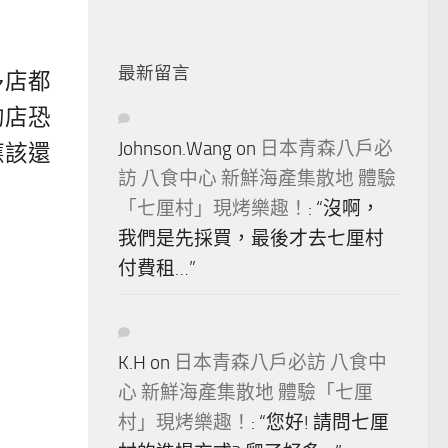
最新留言
多店都
的店恐
Johnson.Wang
on
日本青森八戶必
應該還
訪 八食中心 新鮮海產集散地 體驗
「七厘村」現烤樂趣！
: “
沒啊，
我們是先採買，最後才去七厘村
付費租…
”
K.H
on
日本青森八戶必訪 八食中
心 新鮮海產集散地 體驗「七厘
村」現烤樂趣！
: “
您好! 請問七厘