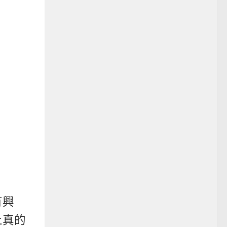
有興
上真的