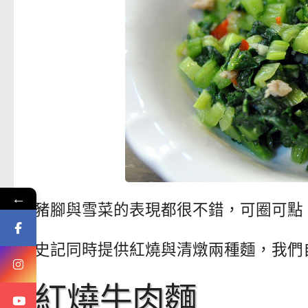
←
豬腳與雪菜的表現都很不錯，可圈可點
史記同時提供紅燒與清燉兩種麵，我們
紅燒牛肉麵