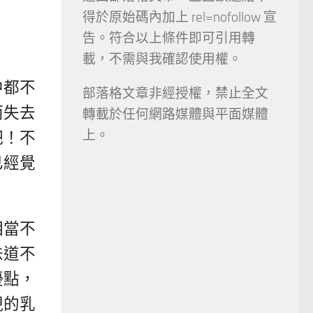
得於原始碼內加上 rel=nofollow 宣
告。符合以上條件即可引用轉
載，不需與我確認使用權。
中都不
部落格文章非經授權，禁止全文
而失去
轉載於任何網路媒體與平面媒體
上。
吧！不
已經覺
相當不
味道不
優點，
現的乳