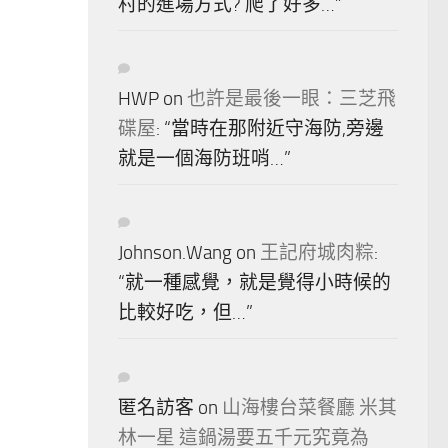
村的進場方式? 爬了好多…
”
HWP
on
也許是最後一眼：三芝飛
碟屋
: “
當時在那附近守海防,旁邊
就是一個海防班哨…
”
Johnson.Wang
on
王記府城肉粽
:
“
就一種感覺，就是覺得小時候的
比較好吃，但…
”
匿名訪客
on
山海樓台菜餐廳 米其
林一星 這鍋湯要五千元究竟為