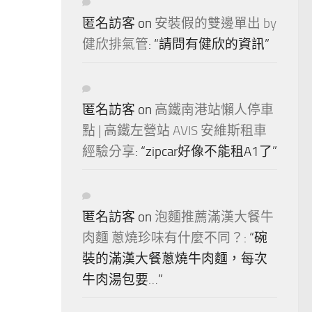
匿名訪客
on
安裝假的雙邊單出 by
健欣排氣管
: “
請問有健欣的資訊
”
匿名訪客
on
高鐵南港站懶人停車
點 | 高鐵左營站 AVIS 安維斯租車
經驗分享
: “
zipcar好像不能租A1了
”
匿名訪客
on
泡麵推薦滿漢大餐牛
肉麵 蔥燒珍味有什麼不同？
: “
碗
裝的滿漢大餐蔥燒牛肉麵，每次
牛肉湯包要…
”