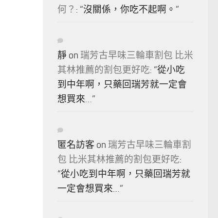
何？
: “
沒關係，你吃不起啊。
”
靜
on
瑞芳古早味三輪車割包 比米
其林推薦的割包更好吃
: “
從小吃
到中年啊，只藥回瑞芳就一定會
想買來…
”
匿名訪客
on
瑞芳古早味三輪車割
包 比米其林推薦的割包更好吃
:
“
從小吃到中年啊，只藥回瑞芳就
一定會想買來…
”