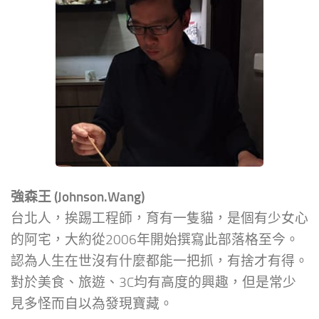
強森王 (Johnson.Wang)
台北人，挨踢工程師，育有一隻貓，是個有少女心
的阿宅，大約從2006年開始撰寫此部落格至今。
認為人生在世沒有什麼都能一把抓，有捨才有得。
對於美食、旅遊、3C均有高度的興趣，但是常少
見多怪而自以為發現寶藏。