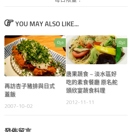
每日限量！
YOU MAY ALSO LIKE...
9
0
唐果蔬食 – 淡水區好
吃的素食餐廳 原名舵
再訪杏子豬排與日式
頭欣宴蔬食料理
蓋飯
2012-11-11
2007-10-02
發佈留言