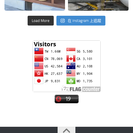
Load More
在 Instagram 上追蹤