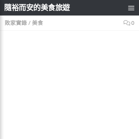
×
隨裕而安的美食旅遊
Skip to content
敗家實錄
/
美食
0