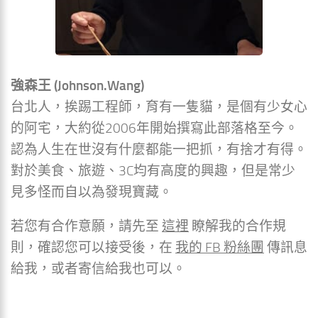
強森王 (Johnson.Wang)
台北人，挨踢工程師，育有一隻貓，是個有少女心
的阿宅，大約從2006年開始撰寫此部落格至今。
認為人生在世沒有什麼都能一把抓，有捨才有得。
對於美食、旅遊、3C均有高度的興趣，但是常少
見多怪而自以為發現寶藏。
若您有合作意願，請先至
這裡
瞭解我的合作規
則，確認您可以接受後，在
我的 FB 粉絲團
傳訊息
給我，或者寄信給我也可以。