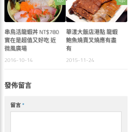
0
0
串鳥活龍蝦丼 NT$780
華漾大飯店港點 龍蝦
實在是超值又好吃 近
鮑魚燒賣叉燒應有盡
微風廣場
有
2016-10-14
2015-11-24
發佈留言
留言
*