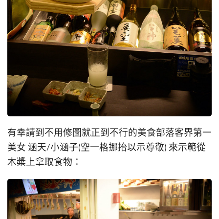
有幸請到不用修圖就正到不行的美食部落客界第一
美女 涵天/小涵子(空一格挪抬以示尊敬) 來示範從
木槳上拿取食物：