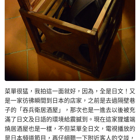
菜單很猛，我拍這一面就好，因為，全是日文！又
是一家彷彿瞬間到日本的店家，之前是去過隔壁巷
子的「吞兵衛居酒屋」，那次也是一進去以後被充
滿了日文及日語的環境給震撼到。現在這家狸爐端
燒居酒屋也是一樣，不但菜單全日文，電視播放的
是日本頻道節目，再仔細聽一下附近客人的交談，