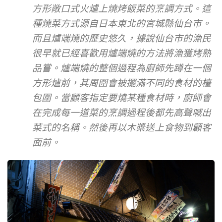
方形敞口式火爐上燒烤飯菜的烹調方式。這
種燒菜方式源自日本東北的宮城縣仙台市。
而且爐端燒的歷史悠久，據說仙台市的漁民
很早就已經喜歡用爐端燒的方法將漁獲烤熟
品嘗。爐端燒的整個過程為廚師先蹲在一個
方形爐前，其周圍會被擺滿不同的食材的檯
包圍。當顧客指定要燒某種食材時，廚師會
在完成每一道菜的烹調過程後都先高聲喊出
菜式的名稱。然後再以木槳送上食物到顧客
面前。