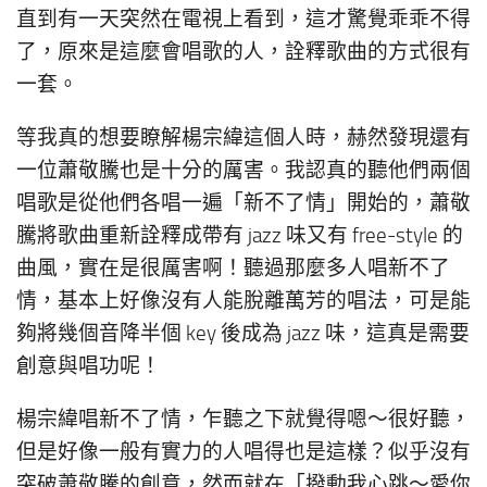
直到有一天突然在電視上看到，這才驚覺乖乖不得
了，原來是這麼會唱歌的人，詮釋歌曲的方式很有
一套。
等我真的想要瞭解楊宗緯這個人時，赫然發現還有
一位蕭敬騰也是十分的厲害。我認真的聽他們兩個
唱歌是從他們各唱一遍「新不了情」開始的，蕭敬
騰將歌曲重新詮釋成帶有 jazz 味又有 free-style 的
曲風，實在是很厲害啊！聽過那麼多人唱新不了
情，基本上好像沒有人能脫離萬芳的唱法，可是能
夠將幾個音降半個 key 後成為 jazz 味，這真是需要
創意與唱功呢！
楊宗緯唱新不了情，乍聽之下就覺得嗯～很好聽，
但是好像一般有實力的人唱得也是這樣？似乎沒有
突破蕭敬騰的創意，然而就在「撥動我心跳～愛你