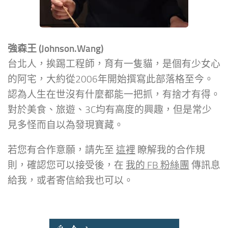
強森王 (Johnson.Wang)
台北人，挨踢工程師，育有一隻貓，是個有少女心
的阿宅，大約從2006年開始撰寫此部落格至今。
認為人生在世沒有什麼都能一把抓，有捨才有得。
對於美食、旅遊、3C均有高度的興趣，但是常少
見多怪而自以為發現寶藏。
若您有合作意願，請先至
這裡
瞭解我的合作規
則，確認您可以接受後，在
我的 FB 粉絲團
傳訊息
給我，或者寄信給我也可以。