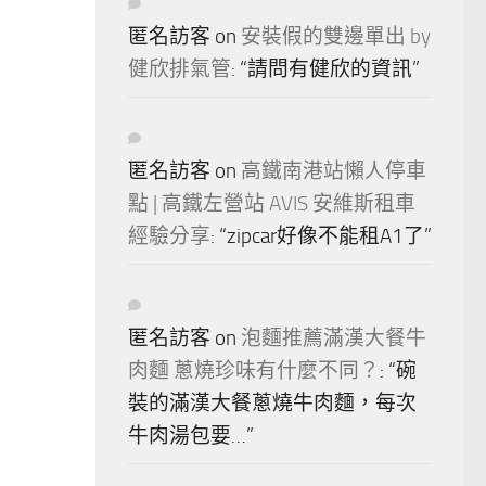
匿名訪客
on
安裝假的雙邊單出 by
健欣排氣管
: “
請問有健欣的資訊
”
匿名訪客
on
高鐵南港站懶人停車
點 | 高鐵左營站 AVIS 安維斯租車
經驗分享
: “
zipcar好像不能租A1了
”
匿名訪客
on
泡麵推薦滿漢大餐牛
肉麵 蔥燒珍味有什麼不同？
: “
碗
裝的滿漢大餐蔥燒牛肉麵，每次
牛肉湯包要…
”