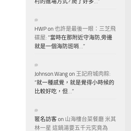
村的進場方式? 爬了好多…
”
HWP
on
也許是最後一眼：三芝飛
碟屋
: “
當時在那附近守海防,旁邊
就是一個海防班哨…
”
Johnson.Wang
on
王記府城肉粽
:
“
就一種感覺，就是覺得小時候的
比較好吃，但…
”
匿名訪客
on
山海樓台菜餐廳 米其
林一星 這鍋湯要五千元究竟為