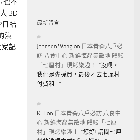
 也不
大 3D
最新留言
2日結
的演
大家記
Johnson.Wang
on
日本青森八戶必
訪 八食中心 新鮮海產集散地 體驗
「七厘村」現烤樂趣！
: “
沒啊，
我們是先採買，最後才去七厘村
付費租…
”
K.H
on
日本青森八戶必訪 八食中
心 新鮮海產集散地 體驗「七厘
村」現烤樂趣！
: “
您好! 請問七厘