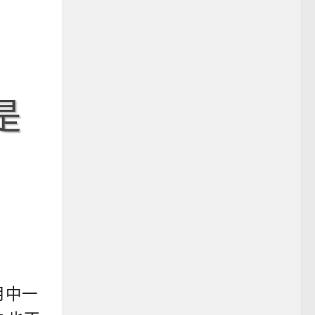
是
月中一