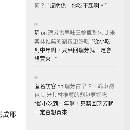
何？
: “
沒關係，你吃不起啊。
”
靜
on
瑞芳古早味三輪車割包 比米
其林推薦的割包更好吃
: “
從小吃
到中年啊，只藥回瑞芳就一定會
想買來…
”
匿名訪客
on
瑞芳古早味三輪車割
包 比米其林推薦的割包更好吃
:
“
從小吃到中年啊，只藥回瑞芳就
一定會想買來…
”
影成耶