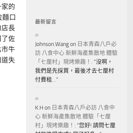
一家的
拉麵口
最新留言
的店長
到了佐
Johnson.Wang
on
日本青森八戶必
北市牛
訪 八食中心 新鮮海產集散地 體驗
知道失
「七厘村」現烤樂趣！
: “
沒啊，
？
我們是先採買，最後才去七厘村
付費租…
”
K.H
on
日本青森八戶必訪 八食中
心 新鮮海產集散地 體驗「七厘
村」現烤樂趣！
: “
您好! 請問七厘