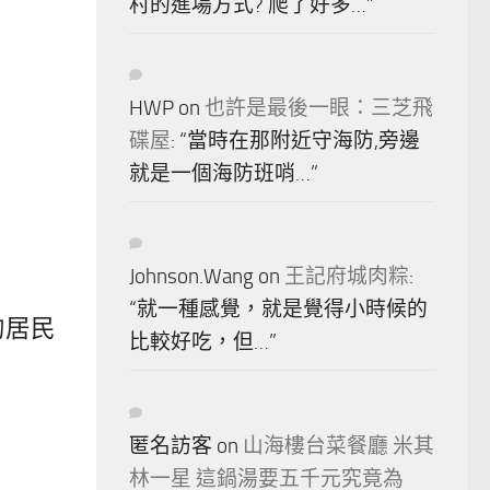
村的進場方式? 爬了好多…
”
HWP
on
也許是最後一眼：三芝飛
碟屋
: “
當時在那附近守海防,旁邊
就是一個海防班哨…
”
Johnson.Wang
on
王記府城肉粽
:
“
就一種感覺，就是覺得小時候的
的居民
比較好吃，但…
”
匿名訪客
on
山海樓台菜餐廳 米其
林一星 這鍋湯要五千元究竟為