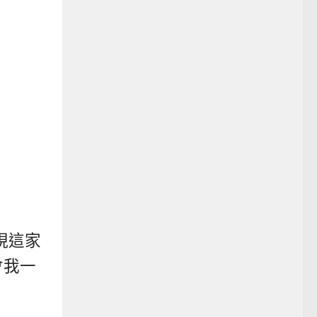
現這家
會我一