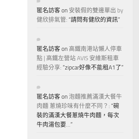
匿名訪客
on
安裝假的雙邊單出 by
健欣排氣管
: “
請問有健欣的資訊
”
匿名訪客
on
高鐵南港站懶人停車
點 | 高鐵左營站 AVIS 安維斯租車
經驗分享
: “
zipcar好像不能租A1了
”
匿名訪客
on
泡麵推薦滿漢大餐牛
肉麵 蔥燒珍味有什麼不同？
: “
碗
裝的滿漢大餐蔥燒牛肉麵，每次
牛肉湯包要…
”