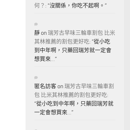
何？
: “
沒關係，你吃不起啊。
”
靜
on
瑞芳古早味三輪車割包 比米
其林推薦的割包更好吃
: “
從小吃
到中年啊，只藥回瑞芳就一定會
想買來…
”
匿名訪客
on
瑞芳古早味三輪車割
包 比米其林推薦的割包更好吃
:
“
從小吃到中年啊，只藥回瑞芳就
一定會想買來…
”