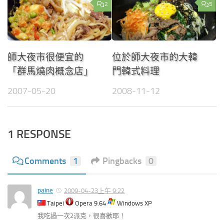
2
5
師大夜市很便宜的
位於師大夜市的大韓
「群馬燒肉概念店」
門韓式料理
2007-05-20
2008-11-12
1 RESPONSE
Comments
1
Pingbacks
0
paine
2009-04-23上午 9:22
Taipei
Opera 9.64
Windows XP
我吃過一次2派克，很喜歡耶！