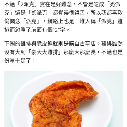
不過「2派克」實在是好難念，不管是唸成「禿派
克」還是「貳派克」都覺得很饒舌，所以我都喜歡
偷懶念「派克」，網路上也是一堆人稱「派克」雞
排而忽略了前面有個”2″字。
下圖的雞排與脆皮鮮魷則是購自古亭店。雞排雖然
沒有大到「豪大大雞排」那麼大那麼長，不過也是
份量十足了：