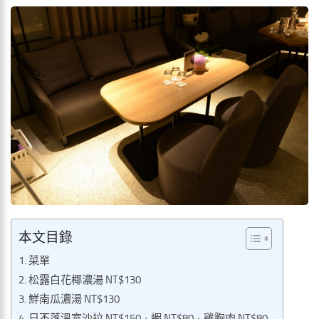
本文目錄
菜單
松露白花椰濃湯 NT$130
鮮南瓜濃湯 NT$130
日不落溫室沙拉 NT$150 + 蝦 NT$80 + 雞胸肉 NT$80