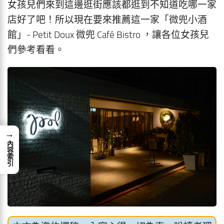
女孩兒們來到這邊逛街應該都逛到不知道吃哪一家
店好了吧！所以現在要來推薦這一家「微兜小酒
館」- Petit Doux 微兜 Café Bistro ，讓各位女孩兒
們參考看看。
→
內容索引