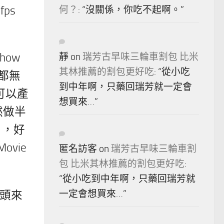
ps
何？
: “
沒關係，你吃不起啊。
”
how
靜
on
瑞芳古早味三輪車割包 比米
其林推薦的割包更好吃
: “
從小吃
後都無
到中年啊，只藥回瑞芳就一定會
定可以產
想買來…
”
然做半
片，好
ovie
匿名訪客
on
瑞芳古早味三輪車割
包 比米其林推薦的割包更好吃
:
“
從小吃到中年啊，只藥回瑞芳就
回頭來
一定會想買來…
”