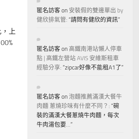
匿名訪客
on
安裝假的雙邊單出 by
健欣排氣管
: “
請問有健欣的資訊
”
此，上
00%
匿名訪客
on
高鐵南港站懶人停車
點 | 高鐵左營站 AVIS 安維斯租車
經驗分享
: “
zipcar好像不能租A1了
”
匿名訪客
on
泡麵推薦滿漢大餐牛
肉麵 蔥燒珍味有什麼不同？
: “
碗
裝的滿漢大餐蔥燒牛肉麵，每次
牛肉湯包要…
”