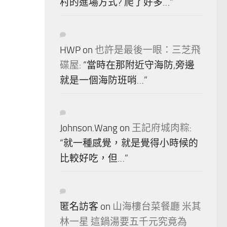
村的進場方式? 爬了好多…
”
HWP
on
也許是最後一眼：三芝飛
碟屋
: “
當時在那附近守海防,旁邊
就是一個海防班哨…
”
Johnson.Wang
on
王記府城肉粽
:
“
就一種感覺，就是覺得小時候的
比較好吃，但…
”
匿名訪客
on
山海樓台菜餐廳 米其
林一星 這鍋湯要五千元究竟為