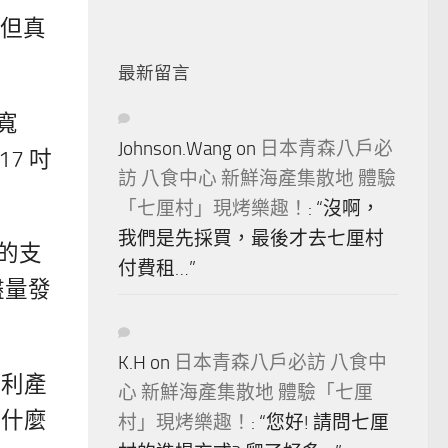
。但真
最新留言
寬
Johnson.Wang
on
日本青森八戶必
17 吋
訪 八食中心 新鮮海產集散地 體驗
「七厘村」現烤樂趣！
: “
沒啊，
我們是先採買，最後才去七厘村
前的支
付費租…
”
盡量發
K.H
on
日本青森八戶必訪 八食中
順利產
心 新鮮海產集散地 體驗「七厘
有什麼
村」現烤樂趣！
: “
您好! 請問七厘