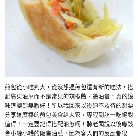
煎包從小吃到大，從沒想過煎包還有新的吃法，搭
配廣東油蔥而不是常見的辣椒醬、醬油膏，真的讓
味道變到無敵好！所以我回來以後迫不及待的想要
分享這麼棒的煎包美食給大家，專程到訪一吃絕對
值得！一定要記得搭配油蔥啊！聽老闆說以後應該
會小罐小罐的販售油蔥，因為客人們的反應都很