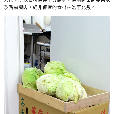
大家，所以食材選擇十分講究，選用高山高麗菜以
及豬前腿肉，絕非便宜的食材來濫竽充數。