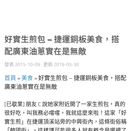
好實生煎包 – 捷運銅板美食，搭
配廣東油蔥實在是無敵
發表
2015-10-09
· 更新
2019-05-30
首頁
»
美食
»
好實生煎包 – 捷運銅板美食，搭配
廣東油蔥實在是無敵
[已歇業] 朋友 C 說她家附近開了一家生煎包，真的
很好吃，叫我務必嚐嚐，我就這麼來啦！這家「好
實生煎」在捷運頂溪站旁的中興街內，這條街俗稱
「韓國街」，這樣講可能很多人就有概念是哪裡了