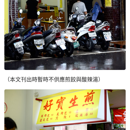
（本文刊出時暫時不供應煎餃與酸辣湯）