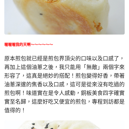
喔喔喔我的天啊～～～～～～
原本煎包就已經是煎包界頂尖的口味以及口感了，
再加上這個油蔥之後，我只能用「無敵」兩個字來
形容了，這真是絕妙的搭配！煎包變得好香，帶著
油蔥深邃的焦香以及口感，這可是從來沒有吃過的
煎包啊！味道實在是令人感動，銅板美食四字確實
實至名歸，這麼好吃又便宜的煎包，專程到訪都是
值得的！