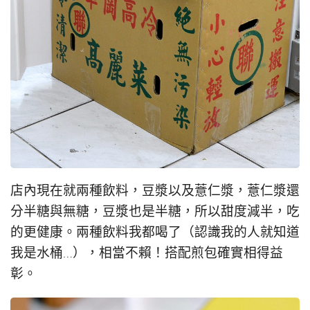
店內現在就兩種飲料，豆漿以及薏仁漿，薏仁漿還
分半糖與無糖，豆漿也是半糖，所以甜度減半，吃
的更健康。兩種飲料我都喝了（認識我的人就知道
我是水桶…），相當不賴！搭配煎包確實相得益
彰。