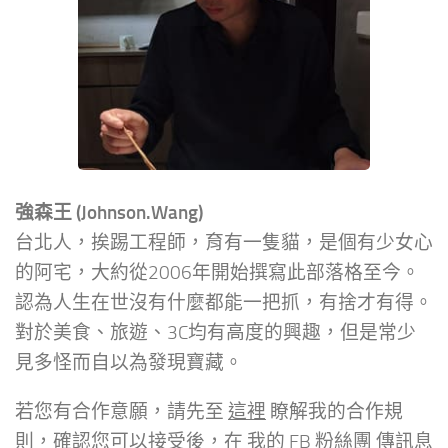
強森王 (Johnson.Wang)
台北人，挨踢工程師，育有一隻貓，是個有少女心
的阿宅，大約從2006年開始撰寫此部落格至今。
認為人生在世沒有什麼都能一把抓，有捨才有得。
對於美食、旅遊、3C均有高度的興趣，但是常少
見多怪而自以為發現寶藏。
若您有合作意願，請先至
這裡
瞭解我的合作規
則，確認您可以接受後，在
我的 FB 粉絲團
傳訊息