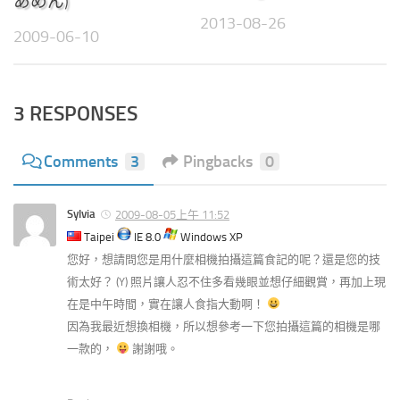
あめん)
2013-08-26
2009-06-10
3 RESPONSES
Comments
3
Pingbacks
0
Sylvia
2009-08-05上午 11:52
Taipei
IE 8.0
Windows XP
您好，想請問您是用什麼相機拍攝這篇食記的呢？還是您的技
術太好？ (Y) 照片讓人忍不住多看幾眼並想仔細觀賞，再加上現
在是中午時間，實在讓人食指大動啊！
因為我最近想換相機，所以想參考一下您拍攝這篇的相機是哪
一款的，
謝謝哦。