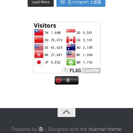
Load More
在 Instagram 上追蹤
Powered by
- Designed with the
Hueman theme