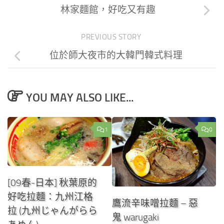
林家麵館，好吃又有趣
PREVIOUS STORY
位於師大夜市的大韓門韓式料理
YOU MAY ALSO LIKE...
1
0
[09春-日本] 秋葉原的
好吃拉麵：九州江格
鷹流辛味噌拉麵 – 惡
拉 (九州じゃんがらら
鬼 warugaki