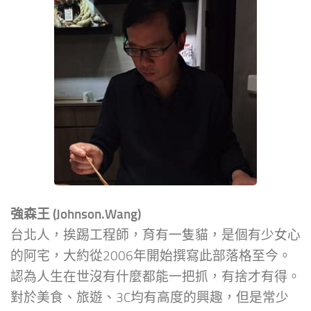
強森王 (Johnson.Wang)
台北人，挨踢工程師，育有一隻貓，是個有少女心
的阿宅，大約從2006年開始撰寫此部落格至今。
認為人生在世沒有什麼都能一把抓，有捨才有得。
對於美食、旅遊、3C均有高度的興趣，但是常少