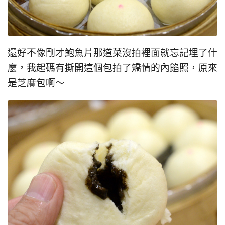
還好不像剛才鮑魚片那道菜沒拍裡面就忘記埋了什
麼，我起碼有撕開這個包拍了矯情的內餡照，原來
是芝麻包啊～