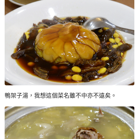
鴨架子湯，我想這個菜名雖不中亦不遠矣。