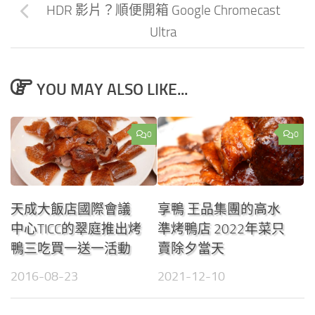
HDR 影片？順便開箱 Google Chromecast
Ultra
YOU MAY ALSO LIKE...
0
0
天成大飯店國際會議
享鴨 王品集團的高水
中心TICC的翠庭推出烤
準烤鴨店 2022年菜只
鴨三吃買一送一活動
賣除夕當天
2016-08-23
2021-12-10