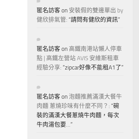
匿名訪客
on
安裝假的雙邊單出 by
健欣排氣管
: “
請問有健欣的資訊
”
匿名訪客
on
高鐵南港站懶人停車
點 | 高鐵左營站 AVIS 安維斯租車
經驗分享
: “
zipcar好像不能租A1了
”
匿名訪客
on
泡麵推薦滿漢大餐牛
肉麵 蔥燒珍味有什麼不同？
: “
碗
裝的滿漢大餐蔥燒牛肉麵，每次
牛肉湯包要…
”