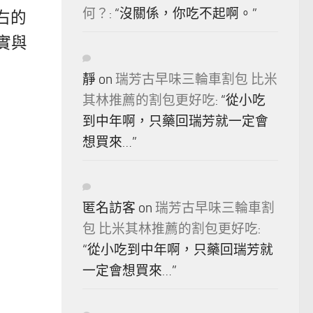
何？
: “
沒關係，你吃不起啊。
”
右的
實與
靜
on
瑞芳古早味三輪車割包 比米
其林推薦的割包更好吃
: “
從小吃
到中年啊，只藥回瑞芳就一定會
想買來…
”
匿名訪客
on
瑞芳古早味三輪車割
包 比米其林推薦的割包更好吃
:
“
從小吃到中年啊，只藥回瑞芳就
一定會想買來…
”