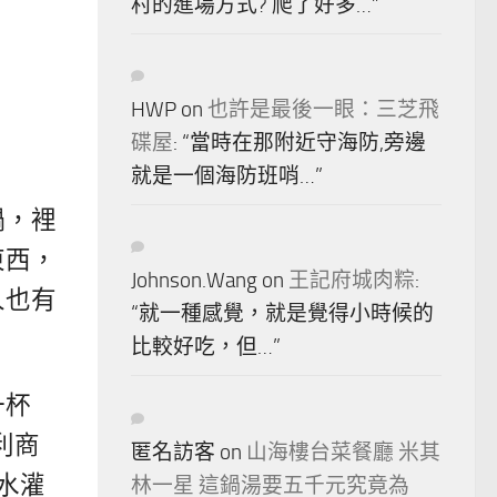
村的進場方式? 爬了好多…
”
HWP
on
也許是最後一眼：三芝飛
碟屋
: “
當時在那附近守海防,旁邊
就是一個海防班哨…
”
鍋，裡
東西，
Johnson.Wang
on
王記府城肉粽
:
人也有
“
就一種感覺，就是覺得小時候的
比較好吃，但…
”
一杯
利商
匿名訪客
on
山海樓台菜餐廳 米其
水灌
林一星 這鍋湯要五千元究竟為