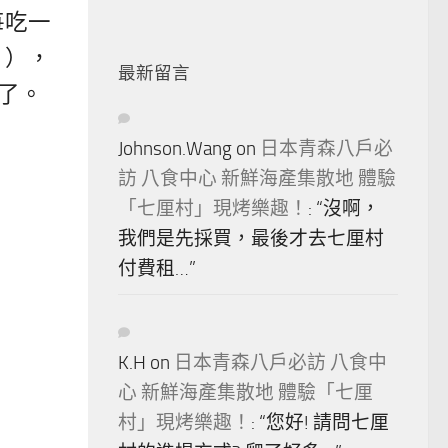
每吃一
？），
最新留言
 了。
Johnson.Wang
on
日本青森八戶必
訪 八食中心 新鮮海產集散地 體驗
「七厘村」現烤樂趣！
: “
沒啊，
我們是先採買，最後才去七厘村
付費租…
”
K.H
on
日本青森八戶必訪 八食中
心 新鮮海產集散地 體驗「七厘
村」現烤樂趣！
: “
您好! 請問七厘