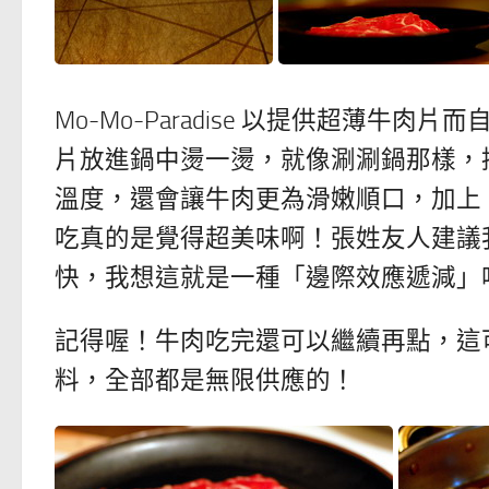
Mo-Mo-Paradise 以提供超薄
片放進鍋中燙一燙，就像涮涮鍋那樣，
溫度，還會讓牛肉更為滑嫩順口，加上 Mo-
吃真的是覺得超美味啊！張姓友人建議
快，我想這就是一種「邊際效應遞減」
記得喔！牛肉吃完還可以繼續再點，這
料，全部都是無限供應的！