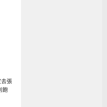
定去張
到飽