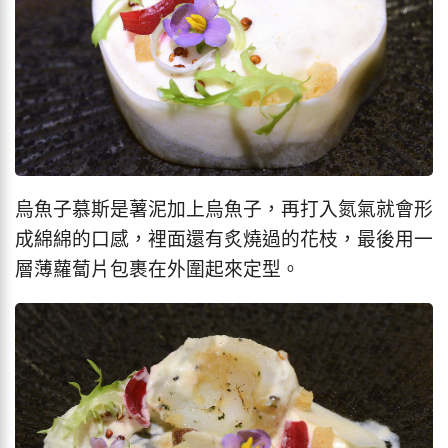
烏魚子慕斯是薯泥加上烏魚子，再打入氮氣就會形
成綿綿的口感，裡面還有炙燒過的花枝，最後用一
層薄蘿蔔片包裹在外圍起來定型。