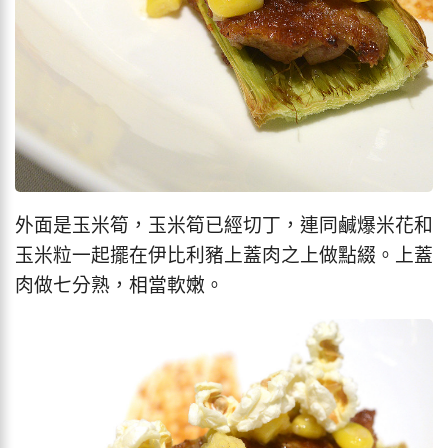
外面是玉米筍，玉米筍已經切丁，連同鹹爆米花和
玉米粒一起擺在伊比利豬上蓋肉之上做點綴。上蓋
肉做七分熟，相當軟嫩。