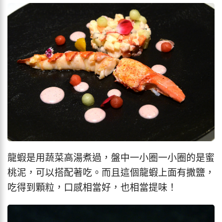
龍蝦是用蔬菜高湯煮過，盤中一小圈一小圈的是蜜
桃泥，可以搭配著吃。而且這個龍蝦上面有撒鹽，
吃得到顆粒，口感相當好，也相當提味！