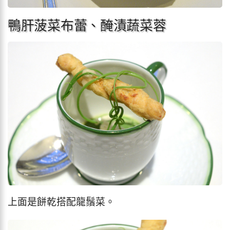
鴨肝菠菜布蕾、醃漬蔬菜蓉
上面是餅乾搭配龍鬚菜。