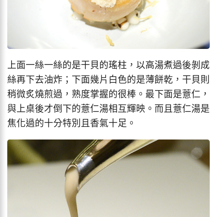
上面一絲一絲的是干貝的瑤柱，以高湯煮過後剝成
絲再下去油炸；下面幾片白色的是薄餅乾，干貝則
稍微炙燒煎過，熟度掌握的很棒。最下面是薏仁，
與上桌後才倒下的薏仁湯相互輝映。而且薏仁湯是
焦化過的十分特別且香氣十足。