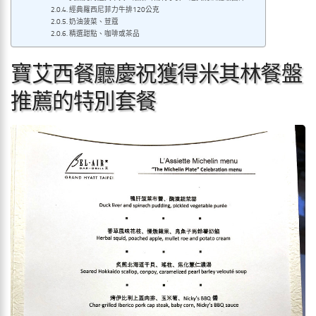
經典羅西尼菲力牛排120公克
奶油菠菜、荳蔻
精選甜點、咖啡或茶品
寶艾西餐廳慶祝獲得米其林餐盤
推薦的特別套餐