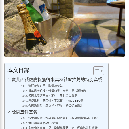
本文目錄
寶艾西餐廳慶祝獲得米其林餐盤推薦的特別套餐
鴨肝菠菜布蕾、醃漬蔬菜蓉
香草風味花枝、慢燉蘋果、烏魚子馬鈴薯奶餡
炙煎北海道干貝、瑤柱、焦化薏仁濃湯
烤伊比利上蓋肉排、玉米筍、Nicky’s BBQ醬
香煎嫩鯛魚、鮭魚卵、芥蘭、冬瓜奶油醬汁
晚間五件套餐
波士頓龍蝦、水果風味龍蝦韃靼、香草蜜桃泥 +NT$300
每日精選湯品-絲瓜濃湯
炙煎北海道大干貝、燉斯埤爾特小麥、經典奶油龍蝦醬汁