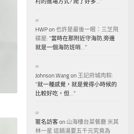
村的進場方式? 爬了好多…
”
HWP
on
也許是最後一眼：三芝飛
碟屋
: “
當時在那附近守海防,旁邊
就是一個海防班哨…
”
Johnson.Wang
on
王記府城肉粽
:
“
就一種感覺，就是覺得小時候的
比較好吃，但…
”
匿名訪客
on
山海樓台菜餐廳 米其
林一星 這鍋湯要五千元究竟為