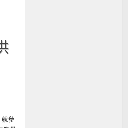
供
，就參