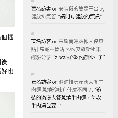
匿名訪客
on
安裝假的雙邊單出 by
健欣排氣管
: “
請問有健欣的資訊
”
這個插
匿名訪客
on
高鐵南港站懶人停車
點 | 高鐵左營站 AVIS 安維斯租車
經驗分享
: “
zipcar好像不能租A1了
”
櫃後
插好也
匿名訪客
on
泡麵推薦滿漢大餐牛
肉麵 蔥燒珍味有什麼不同？
: “
碗
裝的滿漢大餐蔥燒牛肉麵，每次
牛肉湯包要…
”