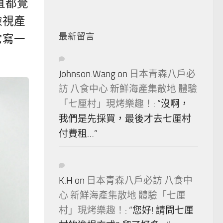
直都覺
檢視產
最新留言
它寫一
Johnson.Wang
on
日本青森八戶必
訪 八食中心 新鮮海產集散地 體驗
「七厘村」現烤樂趣！
: “
沒啊，
我們是先採買，最後才去七厘村
付費租…
”
K.H
on
日本青森八戶必訪 八食中
心 新鮮海產集散地 體驗「七厘
村」現烤樂趣！
: “
您好! 請問七厘