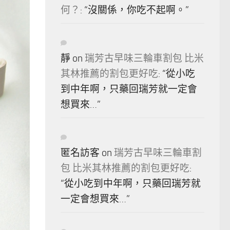
何？
: “
沒關係，你吃不起啊。
”
靜
on
瑞芳古早味三輪車割包 比米
其林推薦的割包更好吃
: “
從小吃
到中年啊，只藥回瑞芳就一定會
想買來…
”
匿名訪客
on
瑞芳古早味三輪車割
包 比米其林推薦的割包更好吃
:
“
從小吃到中年啊，只藥回瑞芳就
一定會想買來…
”