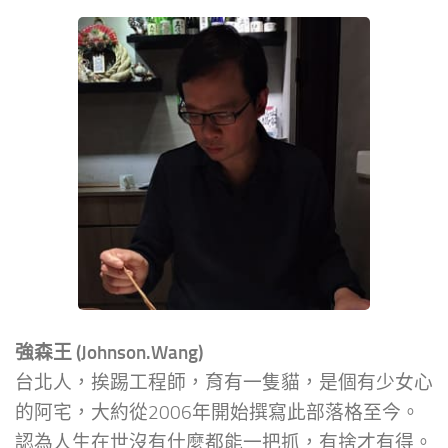
強森王 (Johnson.Wang)
台北人，挨踢工程師，育有一隻貓，是個有少女心
的阿宅，大約從2006年開始撰寫此部落格至今。
認為人生在世沒有什麼都能一把抓，有捨才有得。