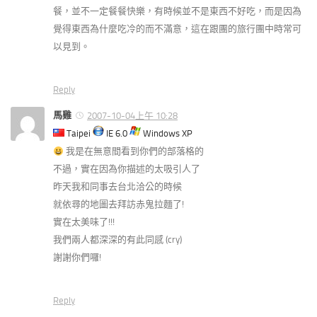
餐，並不一定餐餐快樂，有時候並不是東西不好吃，而是因為
覺得東西為什麼吃冷的而不滿意，這在跟團的旅行團中時常可
以見到。
Reply
馬雞
2007-10-04上午 10:28
Taipei
IE 6.0
Windows XP
我是在無意間看到你們的部落格的
不過，實在因為你描述的太吸引人了
昨天我和同事去台北洽公的時候
就依尋的地圖去拜訪赤鬼拉麵了!
實在太美味了!!!
我們兩人都深深的有此同感 (cry)
謝謝你們囉!
Reply