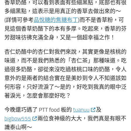
香草奶酪，可以看到表面有些細黑點，底部也有很
多細黑點，這表示是用真正的香草去做出來的～
(詳情可參考
品悅糖的焦糖布丁
)而不是香草粉，可
見這個香草奶酪下的本有多厚。吃起來，香草的芬
芳甜味彷彿充滿全身，又是一個超幸福之作！
杏仁奶酪中的杏仁對我們來說，其實更像是核桃的
味道，而不是我們熟悉的「杏仁茶」那種味道。吃
過很多奶酪，卻從來沒吃過核桃口味的奶酪，令人
意外的是兩者的結合實在是美妙到令人不知道該如
何形容，只好流淚了～是的，好吃到我真的眼中泛
著淚光，怎麼會那麼好吃？
今晚還巧遇了 PTT food 板的
tuanuu
及
bigbow555
兩位食神級的大大，我們真是有眼不
識泰山啊～