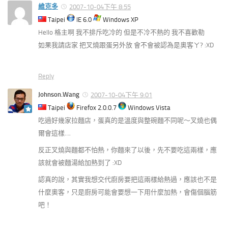
維克多
2007-10-04下午 8:55
Taipei
IE 6.0
Windows XP
Hello 格主啊 我不排斥吃冷的 但是不冷不熱的 我不喜歡勒
如果我請店家 把叉燒跟蛋另外放 會不會被認為是奧客ㄚ? :XD
Reply
Johnson.Wang
2007-10-04下午 9:01
Taipei
Firefox 2.0.0.7
Windows Vista
吃過好幾家拉麵店，蛋真的是溫度與整碗麵不同呢～叉燒也偶
爾會這樣….
反正叉燒與麵都不怕熱，你麵來了以後，先不要吃這兩樣，應
該就會被麵湯給加熱到了 :XD
認真的說，其實我想交代廚房要把這兩樣給熱過，應該也不是
什麼奧客，只是廚房可能會要想一下用什麼加熱，會傷個腦筋
吧！