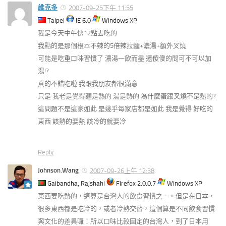
維克多
2007-09-25下午 11:55
Taipei
IE 6.0
Windows XP
我是今天中午快12點去吃的
我點的是那個根本不辣的5倍辣拉麵+濃湯+額外叉燒
可能是吃重口味習慣了 濃湯一飲而盡 還傻傻的問可不可以加
湯!?
真的不錯吃啦 我跟我朋友都很滿意
只是 我老是覺得麵是熱的 湯是熱的 為什麼蛋跟叉燒不是熱的?
這問題不是這家如此 是幾乎每家店都是如此 我是覺得 好吃的
東西 該熱的要熱 該冷的就要冷
Reply
Johnson.Wang
2007-09-26上午 12:38
Gaibandha, Rajshahi
Firefox 2.0.0.7
Windows XP
東西要吃熱的，這算是台灣人的飲食習慣之一。但是在日本，
很多東西都是吃冷的，或者冷熱交替，這個算是不同飲食習慣
與文化的差異囉！所以口味比較固定的台灣人，到了日本用