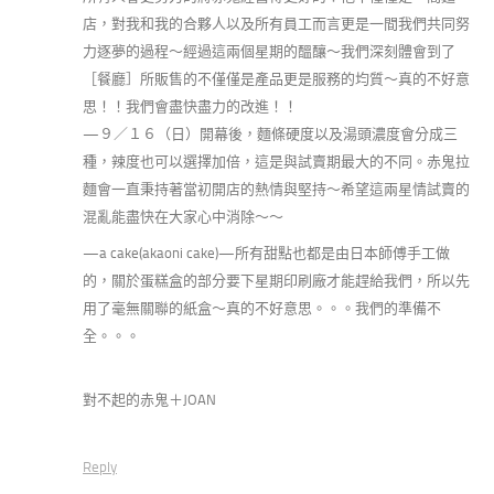
店，對我和我的合夥人以及所有員工而言更是一間我們共同努
力逐夢的過程～經過這兩個星期的醞釀～我們深刻體會到了
［餐廳］所販售的不僅僅是產品更是服務的均質～真的不好意
思！！我們會盡快盡力的改進！！
—９／１６（日）開幕後，麵條硬度以及湯頭濃度會分成三
種，辣度也可以選擇加倍，這是與試賣期最大的不同。赤鬼拉
麵會一直秉持著當初開店的熱情與堅持～希望這兩星情試賣的
混亂能盡快在大家心中消除～～
—a cake(akaoni cake)—所有甜點也都是由日本師傅手工做
的，關於蛋糕盒的部分要下星期印刷廠才能趕給我們，所以先
用了毫無關聯的紙盒～真的不好意思。。。我們的準備不
全。。。
對不起的赤鬼＋JOAN
Reply