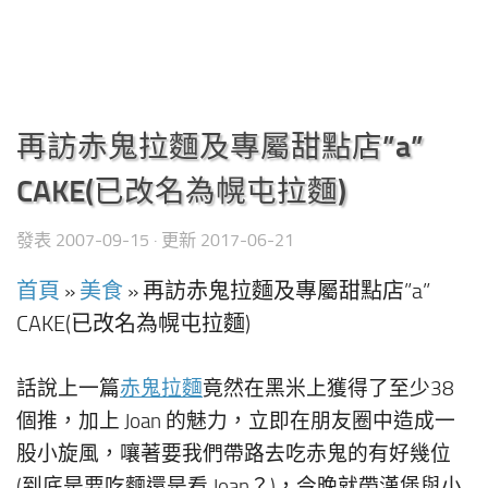
再訪赤鬼拉麵及專屬甜點店”a”
CAKE(已改名為幌屯拉麵)
發表
2007-09-15
· 更新
2017-06-21
首頁
»
美食
»
再訪赤鬼拉麵及專屬甜點店”a”
CAKE(已改名為幌屯拉麵)
話說上一篇
赤鬼拉麵
竟然在黑米上獲得了至少38
個推，加上 Joan 的魅力，立即在朋友圈中造成一
股小旋風，嚷著要我們帶路去吃赤鬼的有好幾位
(到底是要吃麵還是看 Joan？)，今晚就帶漢堡與小