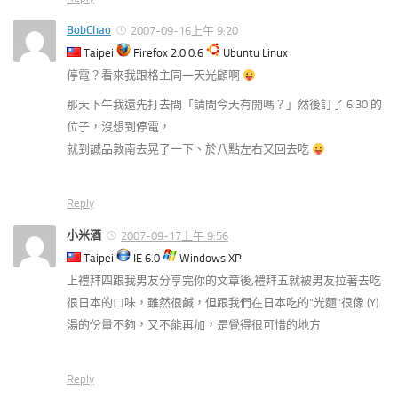
BobChao
2007-09-16上午 9:20
Taipei
Firefox 2.0.0.6
Ubuntu Linux
停電？看來我跟格主同一天光顧啊
那天下午我還先打去問「請問今天有開嗎？」然後訂了 6:30 的
位子，沒想到停電，
就到誠品敦南去晃了一下、於八點左右又回去吃
Reply
小米酒
2007-09-17上午 9:56
Taipei
IE 6.0
Windows XP
上禮拜四跟我男友分享完你的文章後,禮拜五就被男友拉著去吃
很日本的口味，雖然很鹹，但跟我們在日本吃的”光麵”很像 (Y)
湯的份量不夠，又不能再加，是覺得很可惜的地方
Reply