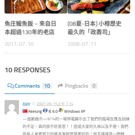
魚庄鰻魚飯 – 來自日
[08夏-日本] 小樽歷史
本超過130年的老店
最久的「政壽司」
2017-07-10
2008-07-11
10 RESPONSES
Comments
10
Pingbacks
0
Joan
2007-09-15上午 7:14
Keelung
IE 6.0
Windows XP
—道歉啟示—9/14的一場停電顯示出了我們的臨場反應及訓練
的不足，真的很不好意思！！造成大家的久候以及不便。我們
所有人會更努力的將赤鬼經營得更好的！他不僅僅是一間麵