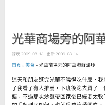
光華商場旁的阿
發表
2009-08-14
· 更新
2009-08-14
首頁
»
美食
»
光華商場旁的阿華海鮮熱炒
這天和朋友逛完光華不曉得吃什麼，我
子我看了有人推薦，下班後跑去買了一
錯，不過那次炒麵帶回家後已經悶太軟