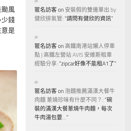
是颱風
匿名訪客
on
安裝假的雙邊單出 by
健欣排氣管
: “
請問有健欣的資訊
”
多少錢
注意是
匿名訪客
on
高鐵南港站懶人停車
點 | 高鐵左營站 AVIS 安維斯租車
經驗分享
: “
zipcar好像不能租A1了
”
匿名訪客
on
泡麵推薦滿漢大餐牛
肉麵 蔥燒珍味有什麼不同？
: “
碗
裝的滿漢大餐蔥燒牛肉麵，每次
牛肉湯包要…
”