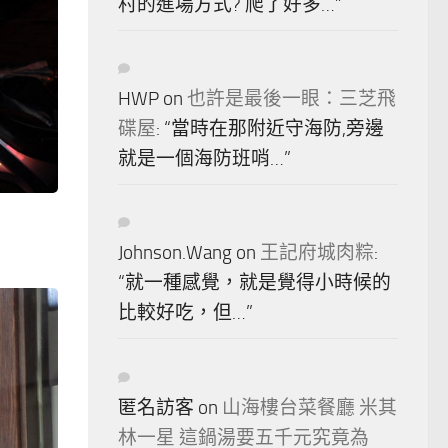
村的進場方式? 爬了好多…
”
HWP
on
也許是最後一眼：三芝飛
碟屋
: “
當時在那附近守海防,旁邊
就是一個海防班哨…
”
Johnson.Wang
on
王記府城肉粽
:
“
就一種感覺，就是覺得小時候的
比較好吃，但…
”
匿名訪客
on
山海樓台菜餐廳 米其
林一星 這鍋湯要五千元究竟為