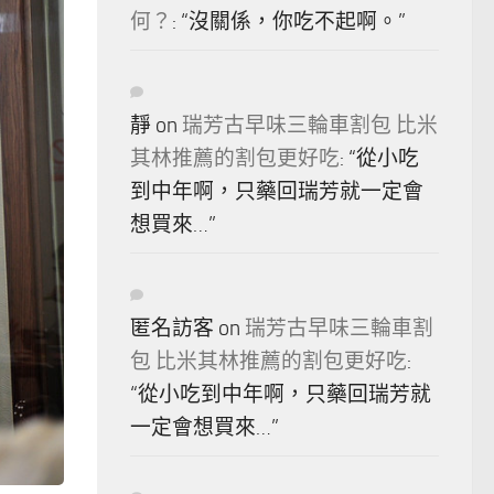
何？
: “
沒關係，你吃不起啊。
”
靜
on
瑞芳古早味三輪車割包 比米
其林推薦的割包更好吃
: “
從小吃
到中年啊，只藥回瑞芳就一定會
想買來…
”
匿名訪客
on
瑞芳古早味三輪車割
包 比米其林推薦的割包更好吃
:
“
從小吃到中年啊，只藥回瑞芳就
一定會想買來…
”