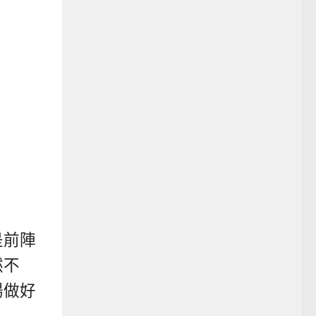
是前陣
然不
場做好