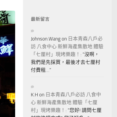
最新留言
Johnson.Wang
on
日本青森八戶必
訪 八食中心 新鮮海產集散地 體驗
「七厘村」現烤樂趣！
: “
沒啊，
我們是先採買，最後才去七厘村
付費租…
”
K.H
on
日本青森八戶必訪 八食中
心 新鮮海產集散地 體驗「七厘
村」現烤樂趣！
: “
您好! 請問七厘