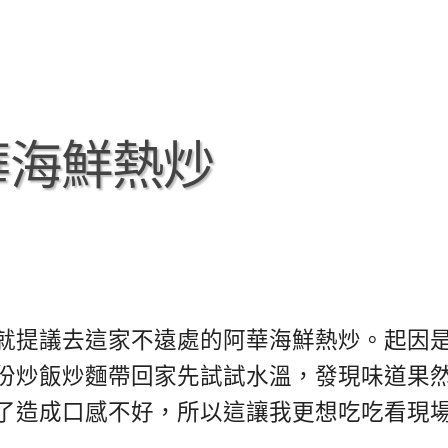
華海鮮熱炒
就提議去這家不遠處的阿華海鮮熱炒。起因
份炒飯炒麵帶回家先試試水溫，發現味道果
了造成口感不好，所以這讓我更想吃吃看現