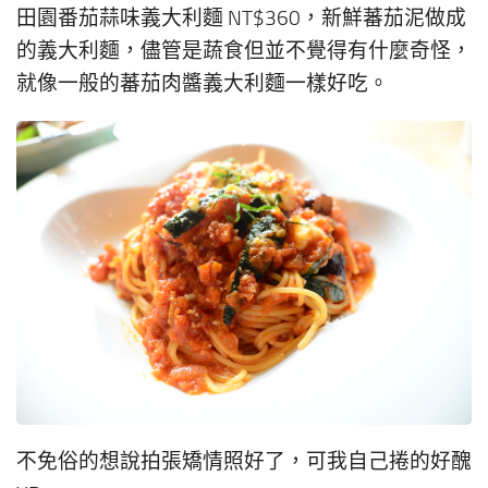
田園番茄蒜味義大利麵 NT$360，新鮮蕃茄泥做成
的義大利麵，儘管是蔬食但並不覺得有什麼奇怪，
就像一般的蕃茄肉醬義大利麵一樣好吃。
不免俗的想說拍張矯情照好了，可我自己捲的好醜