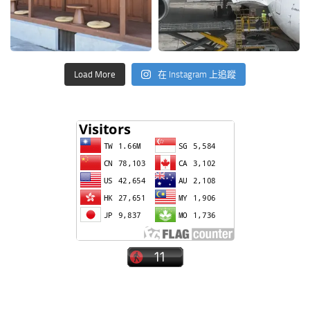
Load More
在 Instagram 上追蹤