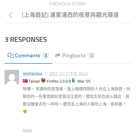
PREVIOUS STORY
[上海遊記] 浦東浦西的夜景與觀光隧道
3 RESPONSES
Comments
3
Pingbacks
0
seeing2sea
2007-11-11下午 10:42
Tainan
Firefox 2.0.0.9
Mac OS
哈囉～ 常讀你的部落格，我上個禮拜剛好人也在上海旅遊，你
聊到的一些事情剛好是我沒注意的，譬如生煎包與火鍋店，我
都沒機會去吃～呵呵～ 聽到去上海的人聊到上海，很有趣！
Reply