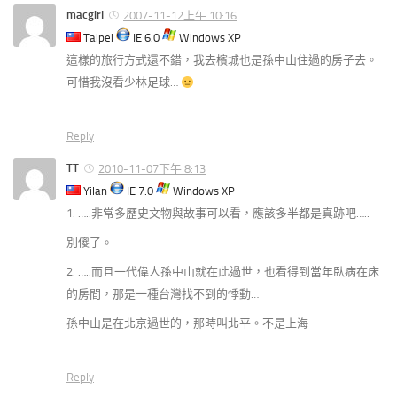
macgirl
2007-11-12上午 10:16
Taipei
IE 6.0
Windows XP
這樣的旅行方式還不錯，我去檳城也是孫中山住過的房子去。
可惜我沒看少林足球…
Reply
TT
2010-11-07下午 8:13
Yilan
IE 7.0
Windows XP
1. …..非常多歷史文物與故事可以看，應該多半都是真跡吧…..
別傻了。
2. …..而且一代偉人孫中山就在此過世，也看得到當年臥病在床
的房間，那是一種台灣找不到的悸動…
孫中山是在北京過世的，那時叫北平。不是上海
Reply