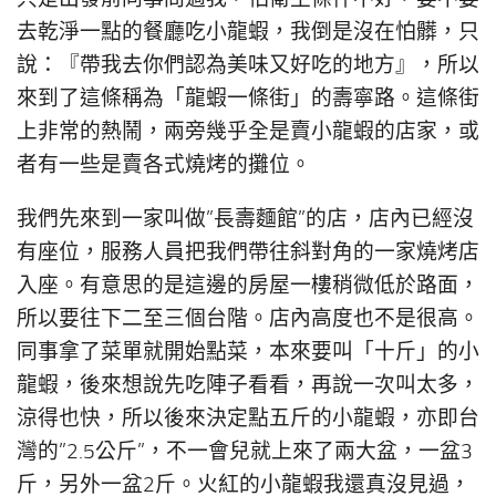
去乾淨一點的餐廳吃小龍蝦，我倒是沒在怕髒，只
說：『帶我去你們認為美味又好吃的地方』，所以
來到了這條稱為「龍蝦一條街」的壽寧路。這條街
上非常的熱鬧，兩旁幾乎全是賣小龍蝦的店家，或
者有一些是賣各式燒烤的攤位。
我們先來到一家叫做”長壽麵館”的店，店內已經沒
有座位，服務人員把我們帶往斜對角的一家燒烤店
入座。有意思的是這邊的房屋一樓稍微低於路面，
所以要往下二至三個台階。店內高度也不是很高。
同事拿了菜單就開始點菜，本來要叫「十斤」的小
龍蝦，後來想說先吃陣子看看，再說一次叫太多，
涼得也快，所以後來決定點五斤的小龍蝦，亦即台
灣的”2.5公斤”，不一會兒就上來了兩大盆，一盆3
斤，另外一盆2斤。火紅的小龍蝦我還真沒見過，