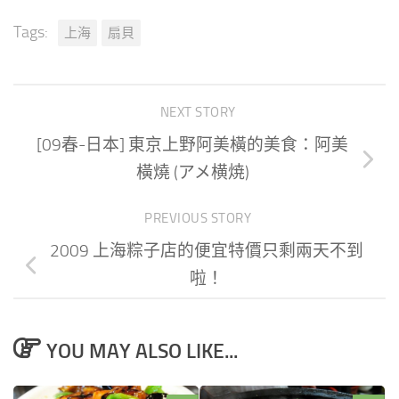
Tags:
上海
扇貝
NEXT STORY
[09春-日本] 東京上野阿美橫的美食：阿美
橫燒 (アメ横焼)
PREVIOUS STORY
2009 上海粽子店的便宜特價只剩兩天不到
啦！
YOU MAY ALSO LIKE...