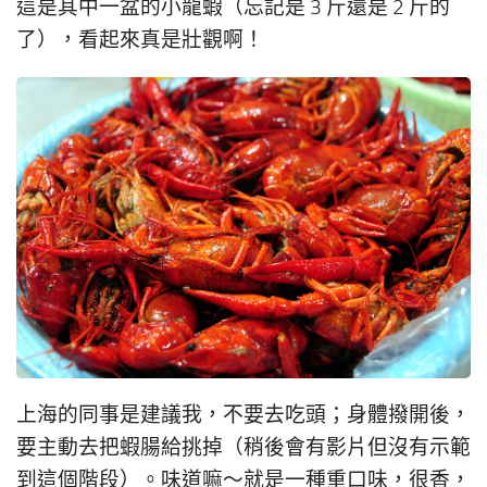
這是其中一盆的小龍蝦（忘記是 3 斤還是 2 斤的
了），看起來真是壯觀啊！
上海的同事是建議我，不要去吃頭；身體撥開後，
要主動去把蝦腸給挑掉（稍後會有影片但沒有示範
到這個階段）。味道嘛～就是一種重口味，很香，