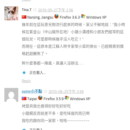
Tina.T
2010-05-27下午 2:56
Nanjing, Jiangsu
Firefox 3.6.3
Windows XP
幾年前在這玩意兒剛流行起來的時候，家父不解地說：“我小時
候在紫金山（中山陵所在地）小塘小溝裡和小朋友們經常釣這
個玩兒，可是那時候幾乎沒人吃它！”
而現在，這原本是江蘇人時令家常小菜的傢伙，已經精貴到價
格赶超鱖魚了。
幹什麼事都一陣風，真讓人沒辦法……
正在載入...
Reply
paine小不點
2010-06-25下午 3:59
Taipei
Firefox 3.5.9
Windows XP
烤扇貝我也覺得好好吃好好吃
小龍蝦反而就差不多，是吃味道的而已啊
我吃的跟你同一家耶，哇哈~~~~~~~~~~~