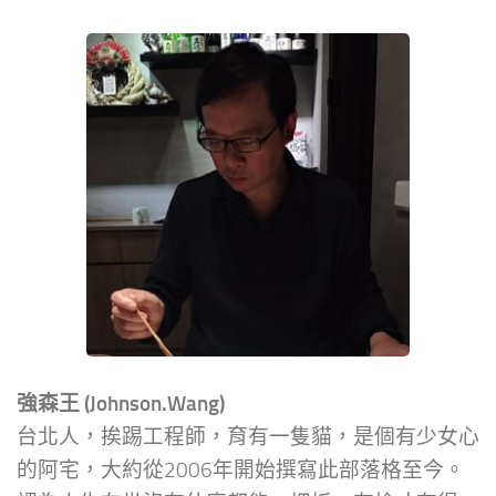
強森王 (Johnson.Wang)
台北人，挨踢工程師，育有一隻貓，是個有少女心
的阿宅，大約從2006年開始撰寫此部落格至今。