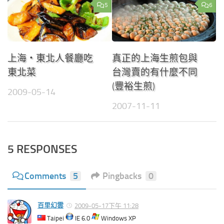
5
6
上海‧東北人餐廳吃
真正的上海生煎包與
東北菜
台灣賣的有什麼不同
(豐裕生煎)
2009-05-14
2007-11-11
5 RESPONSES
Comments
5
Pingbacks
0
百里幻雲
2009-05-17下午 11:28
Taipei
IE 6.0
Windows XP