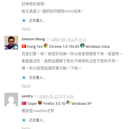
好神奇的食物~
版主真感人~還把如何撥殼show出來~
正在載入...
Reply
Johnson.Wang
2009-05-18上午 8:15
Hung Yen
Chrome 1.0.154.65
Windows Vista
百里幻雲，哈！就是好玩嘛～所以就會想要錄下來。我當時一
隻都還沒吃，面對這種蝦子我也不曉得拆法是不是和平常一
樣，所以就想說請同事示範一下啦～
正在載入...
Reply
sandra
2009-05-22下午 6:04
Taipei
Firefox 3.0.10
Windows XP
應該是crawfish才對
正在載入...
Reply