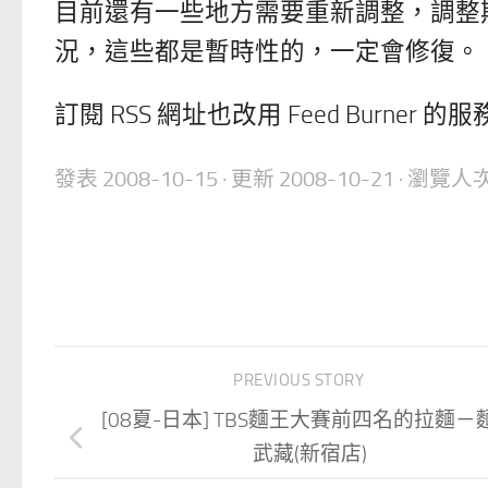
目前還有一些地方需要重新調整，調整
況，這些都是暫時性的，一定會修復。
訂閱 RSS 網址也改用 Feed Burner 的
發表
2008-10-15
· 更新
2008-10-21
· 瀏覽人次
PREVIOUS STORY
[08夏-日本] TBS麵王大賽前四名的拉麵－
武藏(新宿店)