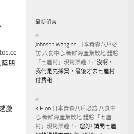
最新留言
己
Johnson.Wang
on
日本青森八戶必
s.cc
訪 八食中心 新鮮海產集散地 體驗
大陸朋
「七厘村」現烤樂趣！
: “
沒啊，
我們是先採買，最後才去七厘村
付費租…
”
感激
K.H
on
日本青森八戶必訪 八食中
心 新鮮海產集散地 體驗「七厘
村」現烤樂趣！
: “
您好! 請問七厘