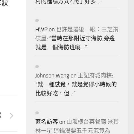
村的進場方式? 爬了好多…
”
等狀
HWP
on
也許是最後一眼：三芝飛
碟屋
: “
當時在那附近守海防,旁邊
就是一個海防班哨…
”
Johnson.Wang
on
王記府城肉粽
:
“
就一種感覺，就是覺得小時候的
比較好吃，但…
”
麵
匿名訪客
on
山海樓台菜餐廳 米其
林一星 這鍋湯要五千元究竟為