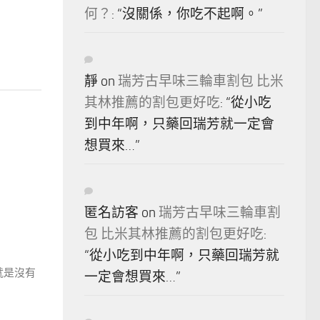
何？
: “
沒關係，你吃不起啊。
”
靜
on
瑞芳古早味三輪車割包 比米
其林推薦的割包更好吃
: “
從小吃
到中年啊，只藥回瑞芳就一定會
想買來…
”
匿名訪客
on
瑞芳古早味三輪車割
包 比米其林推薦的割包更好吃
:
“
從小吃到中年啊，只藥回瑞芳就
該就是沒有
一定會想買來…
”