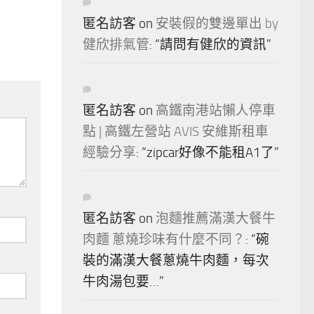
匿名訪客
on
安裝假的雙邊單出 by
健欣排氣管
: “
請問有健欣的資訊
”
匿名訪客
on
高鐵南港站懶人停車
點 | 高鐵左營站 AVIS 安維斯租車
經驗分享
: “
zipcar好像不能租A1了
”
匿名訪客
on
泡麵推薦滿漢大餐牛
肉麵 蔥燒珍味有什麼不同？
: “
碗
裝的滿漢大餐蔥燒牛肉麵，每次
牛肉湯包要…
”