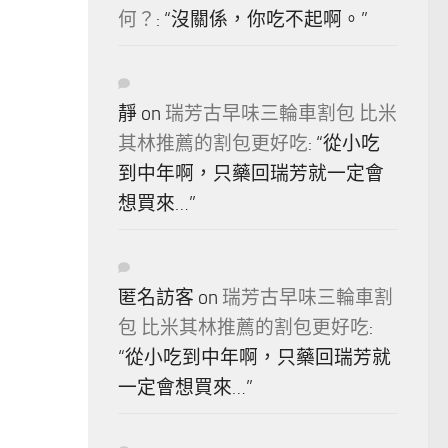
何？
: “
沒關係，你吃不起啊。
”
靜
on
瑞芳古早味三輪車割包 比米
其林推薦的割包更好吃
: “
從小吃
到中年啊，只藥回瑞芳就一定會
想買來…
”
匿名訪客
on
瑞芳古早味三輪車割
包 比米其林推薦的割包更好吃
:
“
從小吃到中年啊，只藥回瑞芳就
一定會想買來…
”