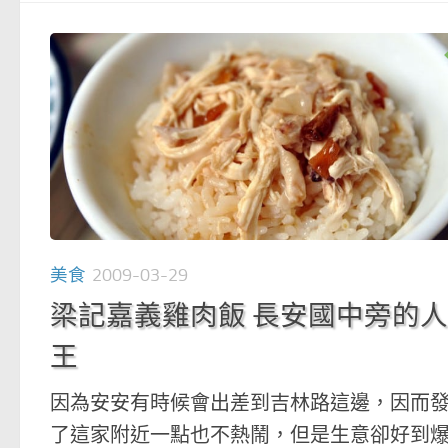
美食
2009-03-29
梁記嘉義雞肉飯 長安國中旁的
王
因為安安有時候會出差到吉林路這邊，因而
了這家附近一點也不熱鬧，但是生意卻好到