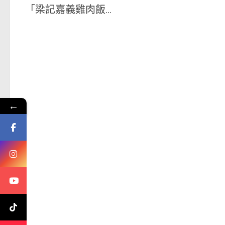
「梁記嘉義雞肉飯...
←