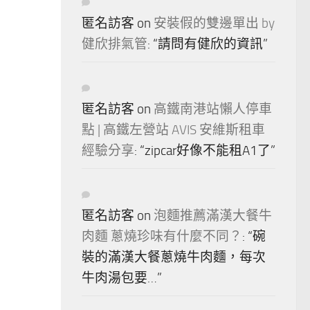
匿名訪客
on
安裝假的雙邊單出 by
健欣排氣管
: “
請問有健欣的資訊
”
匿名訪客
on
高鐵南港站懶人停車
點 | 高鐵左營站 AVIS 安維斯租車
經驗分享
: “
zipcar好像不能租A1了
”
匿名訪客
on
泡麵推薦滿漢大餐牛
肉麵 蔥燒珍味有什麼不同？
: “
碗
裝的滿漢大餐蔥燒牛肉麵，每次
牛肉湯包要…
”