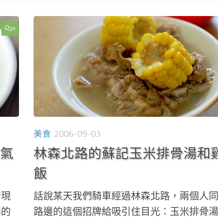
4
美食
2006-09-03
人氣
林森北路的蘇記玉米排骨湯和
飯
發現
話說某天我們騎車經過林森北路，兩個人
爆的
路邊的這個招牌給吸引住目光：玉米排骨