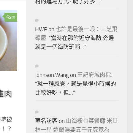
村的進場方式? 爬了好多…
”
28
HWP
on
也許是最後一眼：三芝飛
碟屋
: “
當時在那附近守海防,旁邊
就是一個海防班哨…
”
Johnson.Wang
on
王記府城肉粽
:
“
就一種感覺，就是覺得小時候的
雞肉
比較好吃，但…
”
同時被
匿名訪客
on
山海樓台菜餐廳 米其
湯！？
林一星 這鍋湯要五千元究竟為