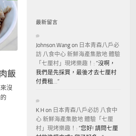
最新留言
Johnson.Wang
on
日本青森八戶必
訪 八食中心 新鮮海產集散地 體驗
「七厘村」現烤樂趣！
: “
沒啊，
雞肉飯
我們是先採買，最後才去七厘村
付費租…
”
從來沒
邊的
K.H
on
日本青森八戶必訪 八食中
心 新鮮海產集散地 體驗「七厘
村」現烤樂趣！
: “
您好! 請問七厘