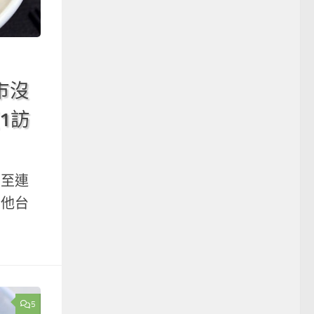
市沒
1訪
甚至連
其他台
5