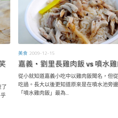
美食
2009-12-15
笑
嘉義‧劉里長雞肉飯 vs 噴水
從小就知道嘉義小吃中以雞肉飯聞名，但
吃過。長大以後更知道原來是在噴水池旁
查了
「噴水雞肉飯」最為...
外乎