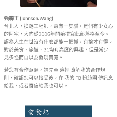
強森王 (Johnson.Wang)
台北人，挨踢工程師，育有一隻貓，是個有少女心
的阿宅，大約從2006年開始撰寫此部落格至今。
認為人生在世沒有什麼都能一把抓，有捨才有得。
對於美食、旅遊、3C均有高度的興趣，但是常少
見多怪而自以為發現寶藏。
若您有合作意願，請先至
這裡
瞭解我的合作規
則，確認您可以接受後，在
我的 FB 粉絲團
傳訊息
給我，或者寄信給我也可以。