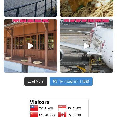
Load More
在 Instagram 上追蹤