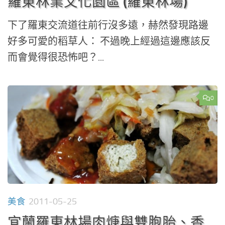
羅東林業文化園區 (羅東林場)
下了羅東交流道往前行沒多遠，赫然發現路邊
好多可愛的稻草人： 不過晚上經過這邊應該反
而會覺得很恐怖吧？...
0
美食
2011-05-25
宜蘭羅東林場肉焿與雙胞胎、香