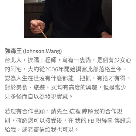
強森王 (Johnson.Wang)
台北人，挨踢工程師，育有一隻貓，是個有少女心
的阿宅，大約從2006年開始撰寫此部落格至今。
認為人生在世沒有什麼都能一把抓，有捨才有得。
對於美食、旅遊、3C均有高度的興趣，但是常少
見多怪而自以為發現寶藏。
若您有合作意願，請先至
這裡
瞭解我的合作規
則，確認您可以接受後，在
我的 FB 粉絲團
傳訊息
給我，或者寄信給我也可以。