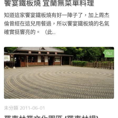
饗宴鐵板燒 宜蘭無菜單料理
知道這家饗宴鐵板燒有好一陣子了，加上周杰
倫曾經在這兒用餐過，所以饗宴鐵板燒的名氣
確實挺響亮的。 （此...
2
未分類
2011-06-01