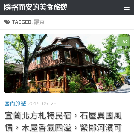
隨裕而安的美食旅遊
Skip to content
TAGGED:
羅東
0
國內旅遊
2015-05-25
宜蘭北方札特民宿，石屋異國風
情，木屋香氣四溢，緊鄰河濱可