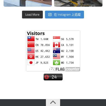
Load More
在 Instagram 上追蹤