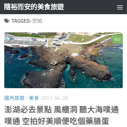
隨裕而安的美食旅遊
Skip to content
TAGGED:
空拍
0
國內旅遊
/
美食
2017-04-28
澎湖必去景點 風櫃洞 聽大海噗通
噗通 空拍好美順便吃個藥膳蛋