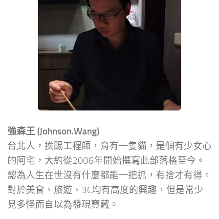
強森王 (Johnson.Wang)
台北人，挨踢工程師，育有一隻貓，是個有少女心
的阿宅，大約從2006年開始撰寫此部落格至今。
認為人生在世沒有什麼都能一把抓，有捨才有得。
對於美食、旅遊、3C均有高度的興趣，但是常少
見多怪而自以為發現寶藏。