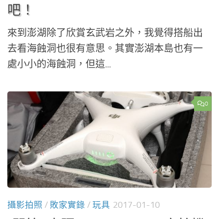
吧！
來到澎湖除了欣賞玄武岩之外，我覺得搭船出
去看海蝕洞也很有意思。其實澎湖本島也有一
處小小的海蝕洞，但這...
0
攝影拍照
/
敗家實錄
/
玩具
2017-01-10