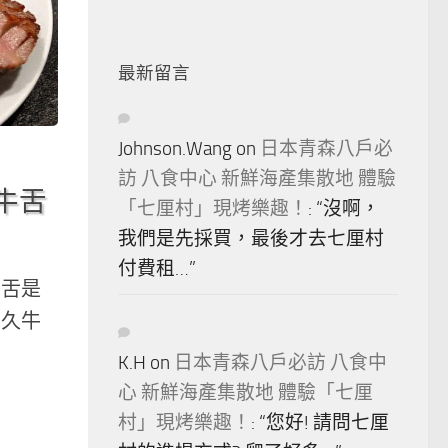
最新留言
Johnson.Wang
on
日本青森八戶必
訪 八食中心 新鮮海產集散地 體驗
牛舌
「七厘村」現烤樂趣！
: “
沒啊，
我們是先採買，最後才去七厘村
付費租…
”
牛舌是
利久牛
K.H
on
日本青森八戶必訪 八食中
心 新鮮海產集散地 體驗「七厘
村」現烤樂趣！
: “
您好! 請問七厘