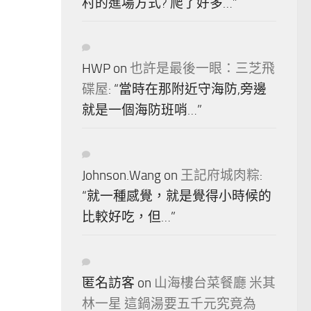
村的進場方式? 爬了好多…
”
HWP
on
也許是最後一眼：三芝飛
碟屋
: “
當時在那附近守海防,旁邊
就是一個海防班哨…
”
Johnson.Wang
on
王記府城肉粽
:
“
就一種感覺，就是覺得小時候的
比較好吃，但…
”
匿名訪客
on
山海樓台菜餐廳 米其
林一星 這鍋湯要五千元究竟為