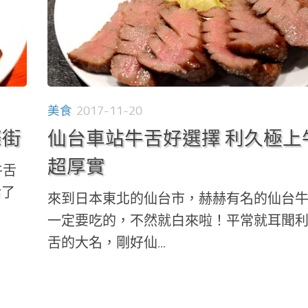
美食
2017-11-20
條街
仙台車站牛舌好選擇 利久極上
超厚實
牛舌
括了
來到日本東北的仙台市，赫赫有名的仙台
一定要吃的，不然就白來啦！平常就耳聞
舌的大名，剛好仙...