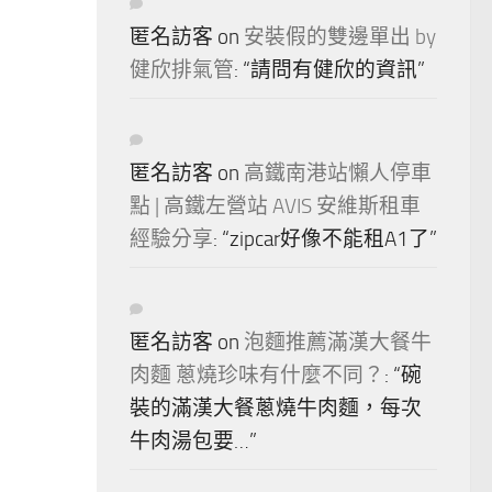
匿名訪客
on
安裝假的雙邊單出 by
健欣排氣管
: “
請問有健欣的資訊
”
匿名訪客
on
高鐵南港站懶人停車
點 | 高鐵左營站 AVIS 安維斯租車
經驗分享
: “
zipcar好像不能租A1了
”
匿名訪客
on
泡麵推薦滿漢大餐牛
肉麵 蔥燒珍味有什麼不同？
: “
碗
裝的滿漢大餐蔥燒牛肉麵，每次
牛肉湯包要…
”