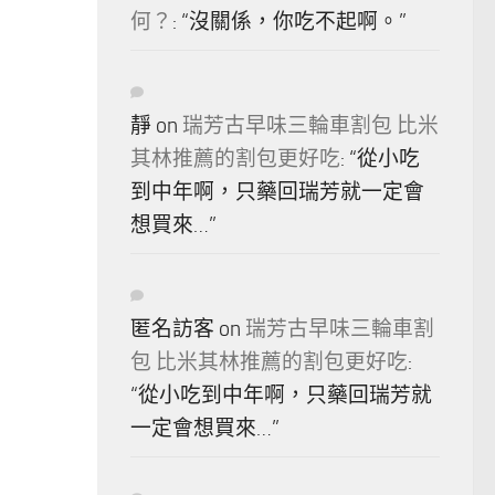
何？
: “
沒關係，你吃不起啊。
”
靜
on
瑞芳古早味三輪車割包 比米
其林推薦的割包更好吃
: “
從小吃
到中年啊，只藥回瑞芳就一定會
想買來…
”
匿名訪客
on
瑞芳古早味三輪車割
包 比米其林推薦的割包更好吃
:
“
從小吃到中年啊，只藥回瑞芳就
一定會想買來…
”