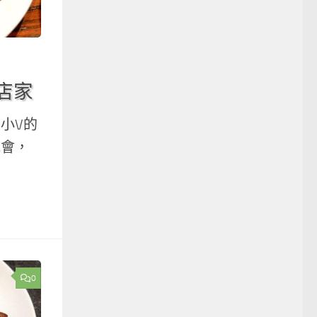
店家
小V的
機會，
0