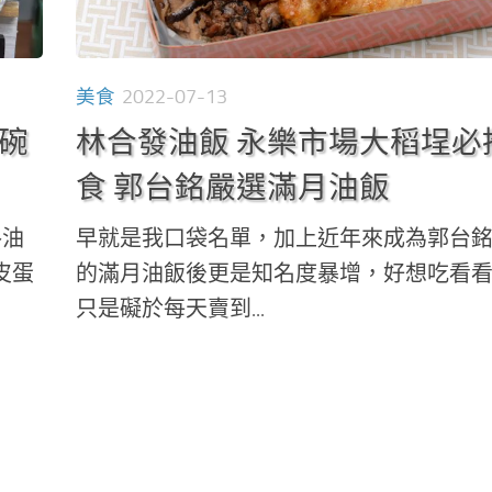
美食
2022-07-13
0碗
林合發油飯 永樂市場大稻埕必
食 郭台銘嚴選滿月油飯
路油
早就是我口袋名單，加上近年來成為郭台
皮蛋
的滿月油飯後更是知名度暴增，好想吃看
只是礙於每天賣到...