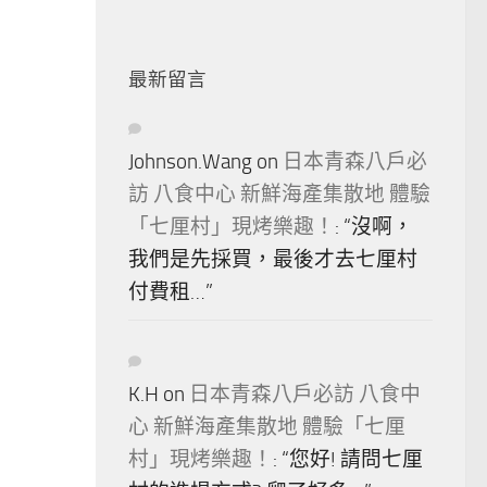
最新留言
Johnson.Wang
on
日本青森八戶必
訪 八食中心 新鮮海產集散地 體驗
「七厘村」現烤樂趣！
: “
沒啊，
我們是先採買，最後才去七厘村
付費租…
”
K.H
on
日本青森八戶必訪 八食中
心 新鮮海產集散地 體驗「七厘
村」現烤樂趣！
: “
您好! 請問七厘