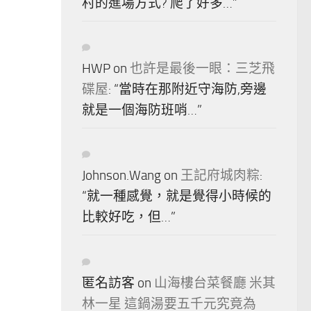
村的進場方式? 爬了好多…
”
HWP
on
也許是最後一眼：三芝飛
碟屋
: “
當時在那附近守海防,旁邊
就是一個海防班哨…
”
Johnson.Wang
on
王記府城肉粽
:
“
就一種感覺，就是覺得小時候的
比較好吃，但…
”
匿名訪客
on
山海樓台菜餐廳 米其
林一星 這鍋湯要五千元究竟為