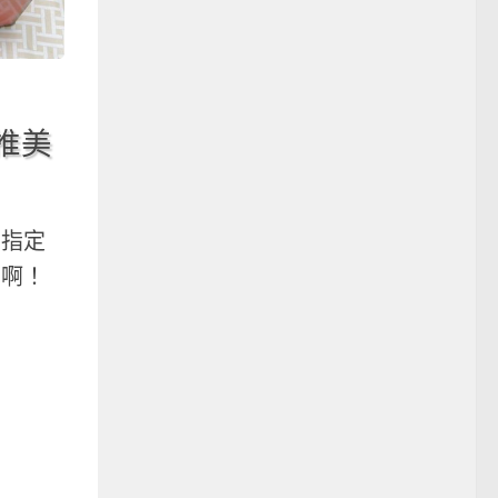
推美
銘指定
看啊！