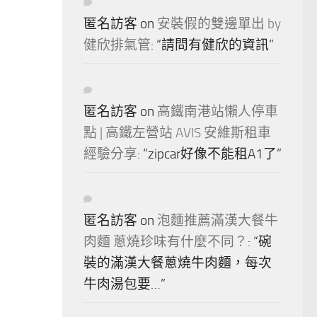
匿名訪客
on
安裝假的雙邊單出 by
健欣排氣管
: “
請問有健欣的資訊
”
匿名訪客
on
高鐵南港站懶人停車
點 | 高鐵左營站 AVIS 安維斯租車
經驗分享
: “
zipcar好像不能租A1了
”
匿名訪客
on
泡麵推薦滿漢大餐牛
肉麵 蔥燒珍味有什麼不同？
: “
碗
裝的滿漢大餐蔥燒牛肉麵，每次
牛肉湯包要…
”