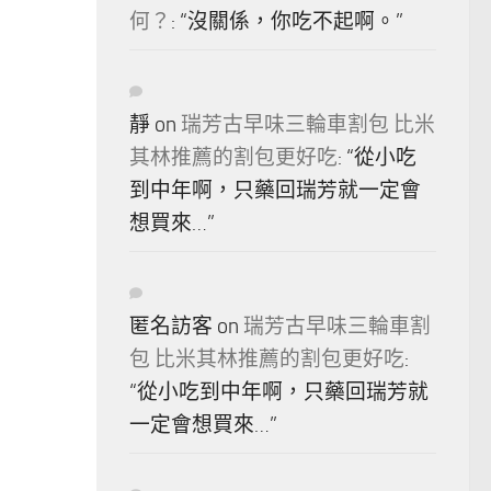
何？
: “
沒關係，你吃不起啊。
”
靜
on
瑞芳古早味三輪車割包 比米
其林推薦的割包更好吃
: “
從小吃
到中年啊，只藥回瑞芳就一定會
想買來…
”
匿名訪客
on
瑞芳古早味三輪車割
包 比米其林推薦的割包更好吃
:
“
從小吃到中年啊，只藥回瑞芳就
一定會想買來…
”