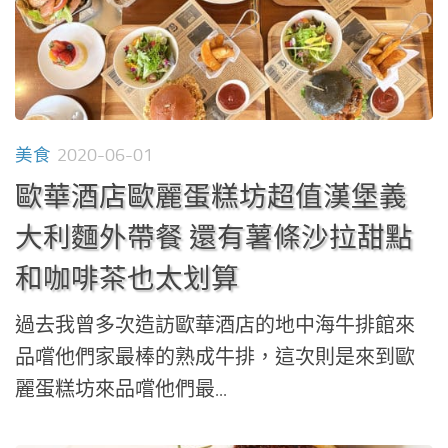
美食
2020-06-01
歐華酒店歐麗蛋糕坊超值漢堡義
大利麵外帶餐 還有薯條沙拉甜點
和咖啡茶也太划算
過去我曾多次造訪歐華酒店的地中海牛排館來
品嚐他們家最棒的熟成牛排，這次則是來到歐
麗蛋糕坊來品嚐他們最...