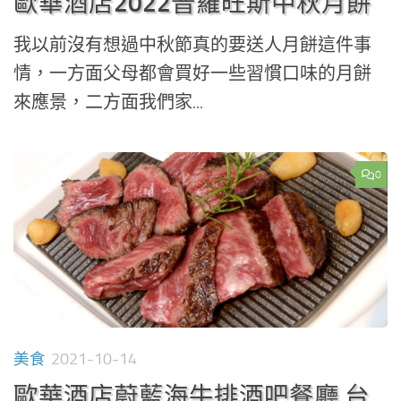
歐華酒店2022普羅旺斯中秋月餅
我以前沒有想過中秋節真的要送人月餅這件事
情，一方面父母都會買好一些習慣口味的月餅
來應景，二方面我們家...
0
美食
2021-10-14
歐華酒店蔚藍海牛排酒吧餐廳 台