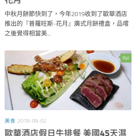
中秋月餅節快到了，今年2019收到了歐華酒店
推出的『普羅旺斯-花月』廣式月餅禮盒，品嚐
之後覺得相當美...
0
美食
2018-08-02
歐華酒店假日牛排餐 美國45天濕