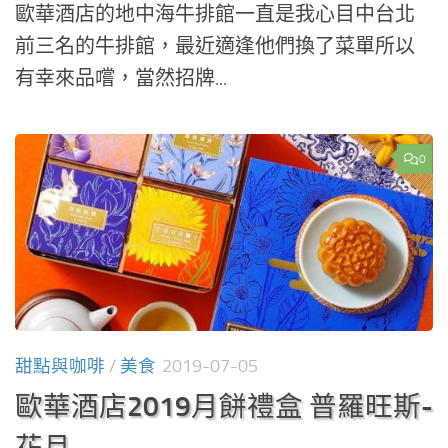
歐華酒店的地中海牛排館一直是我心目中台北
前三名的牛排館，最近適逢他們換了菜單所以
有幸來品嚐，當然招牌...
0
甜點與咖啡
/
美食
2019-07-05
歐華酒店2019月餅禮盒 普羅旺斯-
花月