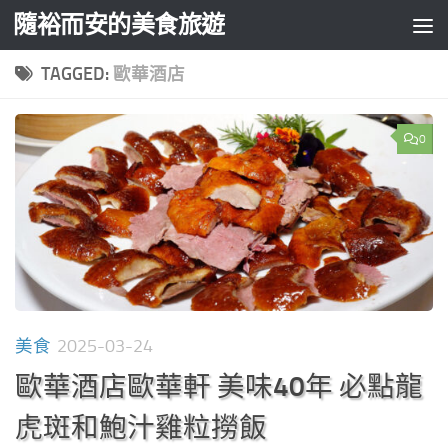
隨裕而安的美食旅遊
Skip to content
TAGGED:
歐華酒店
0
美食
2025-03-24
歐華酒店歐華軒 美味40年 必點龍
虎斑和鮑汁雞粒撈飯