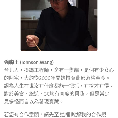
強森王 (Johnson.Wang)
台北人，挨踢工程師，育有一隻貓，是個有少女心
的阿宅，大約從2006年開始撰寫此部落格至今。
認為人生在世沒有什麼都能一把抓，有捨才有得。
對於美食、旅遊、3C均有高度的興趣，但是常少
見多怪而自以為發現寶藏。
若您有合作意願，請先至
這裡
瞭解我的合作規