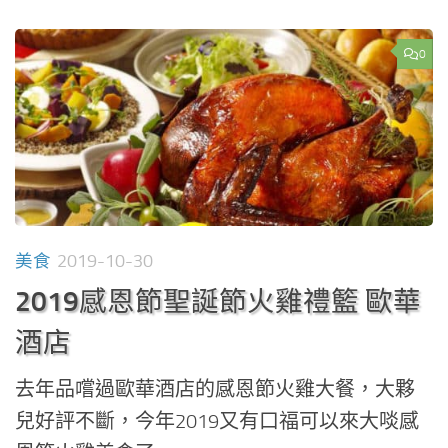
0
美食
2019-10-30
2019感恩節聖誕節火雞禮籃 歐華
酒店
去年品嚐過歐華酒店的感恩節火雞大餐，大夥
兒好評不斷，今年2019又有口福可以來大啖感