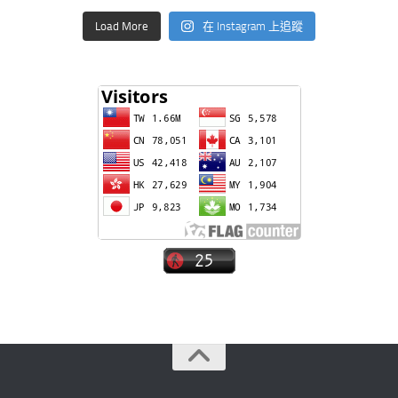
Load More
在 Instagram 上追蹤