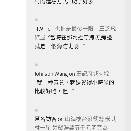
村的進場方式? 爬了好多…
”
HWP
on
也許是最後一眼：三芝飛
碟屋
: “
當時在那附近守海防,旁邊
就是一個海防班哨…
”
Johnson.Wang
on
王記府城肉粽
:
“
就一種感覺，就是覺得小時候的
比較好吃，但…
”
匿名訪客
on
山海樓台菜餐廳 米其
林一星 這鍋湯要五千元究竟為