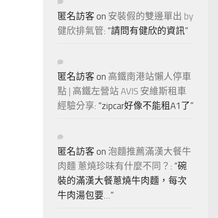
匿名訪客
on
安裝假的雙邊單出 by
健欣排氣管
: “
請問有健欣的資訊
”
匿名訪客
on
高鐵南港站懶人停車
點 | 高鐵左營站 AVIS 安維斯租車
經驗分享
: “
zipcar好像不能租A1了
”
匿名訪客
on
泡麵推薦滿漢大餐牛
肉麵 蔥燒珍味有什麼不同？
: “
碗
裝的滿漢大餐蔥燒牛肉麵，每次
牛肉湯包要…
”