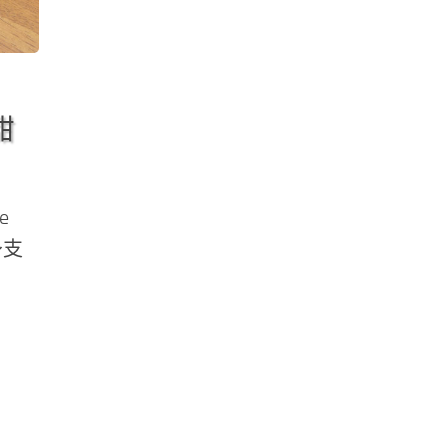
甜
e
～支