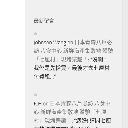
最新留言
Johnson.Wang
on
日本青森八戶必
訪 八食中心 新鮮海產集散地 體驗
「七厘村」現烤樂趣！
: “
沒啊，
我們是先採買，最後才去七厘村
付費租…
”
K.H
on
日本青森八戶必訪 八食中
心 新鮮海產集散地 體驗「七厘
村」現烤樂趣！
: “
您好! 請問七厘