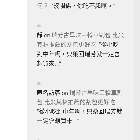
何？
: “
沒關係，你吃不起啊。
”
靜
on
瑞芳古早味三輪車割包 比米
其林推薦的割包更好吃
: “
從小吃
到中年啊，只藥回瑞芳就一定會
想買來…
”
匿名訪客
on
瑞芳古早味三輪車割
包 比米其林推薦的割包更好吃
:
“
從小吃到中年啊，只藥回瑞芳就
一定會想買來…
”