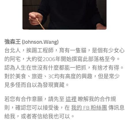
強森王 (Johnson.Wang)
台北人，挨踢工程師，育有一隻貓，是個有少女心
的阿宅，大約從2006年開始撰寫此部落格至今。
認為人生在世沒有什麼都能一把抓，有捨才有得。
對於美食、旅遊、3C均有高度的興趣，但是常少
見多怪而自以為發現寶藏。
若您有合作意願，請先至
這裡
瞭解我的合作規
則，確認您可以接受後，在
我的 FB 粉絲團
傳訊息
給我，或者寄信給我也可以。