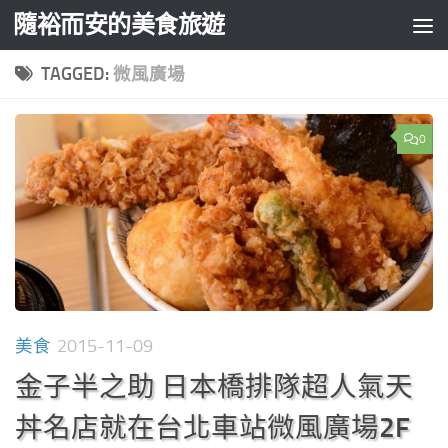
隨裕而安的美食旅遊
Skip to content
TAGGED:
微風廣場
0
美食
2015-11-09
金子半之助 日本橋排隊超人氣天
丼名店就在台北車站微風廣場2F