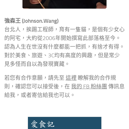
強森王 (Johnson.Wang)
台北人，挨踢工程師，育有一隻貓，是個有少女心
的阿宅，大約從2006年開始撰寫此部落格至今。
認為人生在世沒有什麼都能一把抓，有捨才有得。
對於美食、旅遊、3C均有高度的興趣，但是常少
見多怪而自以為發現寶藏。
若您有合作意願，請先至
這裡
瞭解我的合作規
則，確認您可以接受後，在
我的 FB 粉絲團
傳訊息
給我，或者寄信給我也可以。