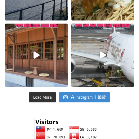
Load More
在 Instagram 上追蹤