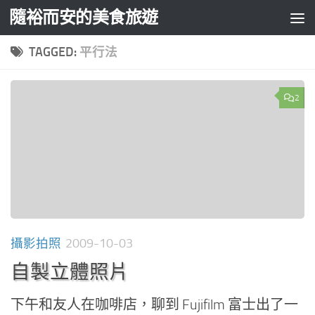
隨裕而安的美食旅遊
Skip to content
TAGGED:
平行法
2
攝影拍照
2009-10-03
自製立體照片
下午和友人在咖啡店，聊到 Fujifilm 富士出了一