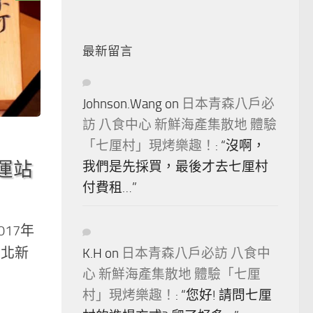
最新留言
Johnson.Wang
on
日本青森八戶必
訪 八食中心 新鮮海產集散地 體驗
「七厘村」現烤樂趣！
: “
沒啊，
運站
我們是先採買，最後才去七厘村
付費租…
”
17年
台北新
K.H
on
日本青森八戶必訪 八食中
心 新鮮海產集散地 體驗「七厘
村」現烤樂趣！
: “
您好! 請問七厘