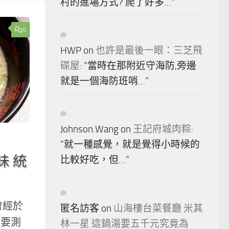
村的進場方式? 爬了好多…
”
0
HWP
on
也許是最後一眼：三芝飛
碟屋
: “
當時在那附近守海防,旁邊
就是一個海防班哨…
”
Johnson.Wang
on
王記府城肉粽
:
“
就一種感覺，就是覺得小時候的
味 統
比較好吃，但…
”
曾經於
匿名訪客
on
山海樓台菜餐廳 米其
是要測
林一星 這鍋湯要五千元究竟為