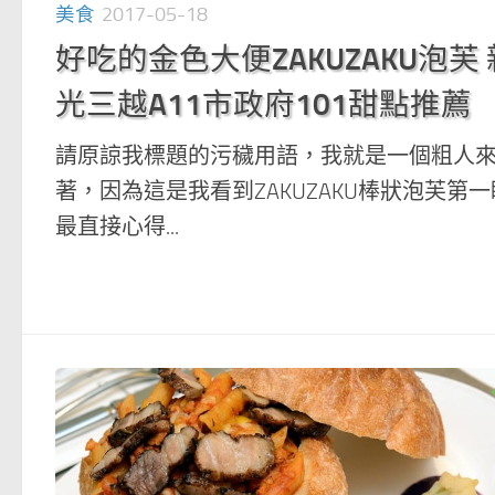
美食
2017-05-18
好吃的金色大便ZAKUZAKU泡芙 
光三越A11市政府101甜點推薦
請原諒我標題的污穢用語，我就是一個粗人
著，因為這是我看到ZAKUZAKU棒狀泡芙第
最直接心得...