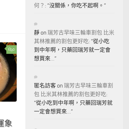
何？
: “
沒關係，你吃不起啊。
”
靜
on
瑞芳古早味三輪車割包 比米
其林推薦的割包更好吃
: “
從小吃
到中年啊，只藥回瑞芳就一定會
0
想買來…
”
匿名訪客
on
瑞芳古早味三輪車割
包 比米其林推薦的割包更好吃
:
“
從小吃到中年啊，只藥回瑞芳就
一定會想買來…
”
運象