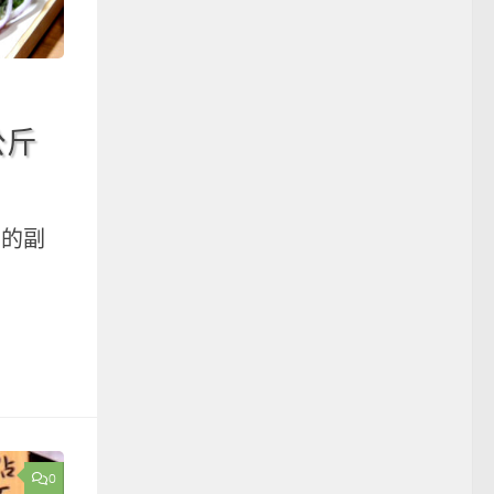
1公斤
排店的副
0