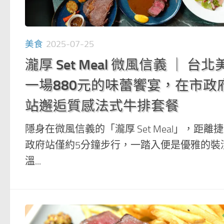
美食
2025-07-25
瀧厚 Set Meal 微風信義 ｜ 台
一場880元的味蕾饗宴，在市政
站邂逅質感法式牛排套餐
隱身在微風信義的「瀧厚 Set Meal」，距離
政府站僅約5分鐘步行，一踏入便是優雅的裝
溫...