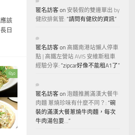
匿名訪客
on
安裝假的雙邊單出 by
健欣排氣管
: “
請問有健欣的資訊
”
味應該
擅長日
匿名訪客
on
高鐵南港站懶人停車
點 | 高鐵左營站 AVIS 安維斯租車
經驗分享
: “
zipcar好像不能租A1了
”
0
匿名訪客
on
泡麵推薦滿漢大餐牛
肉麵 蔥燒珍味有什麼不同？
: “
碗
裝的滿漢大餐蔥燒牛肉麵，每次
牛肉湯包要…
”