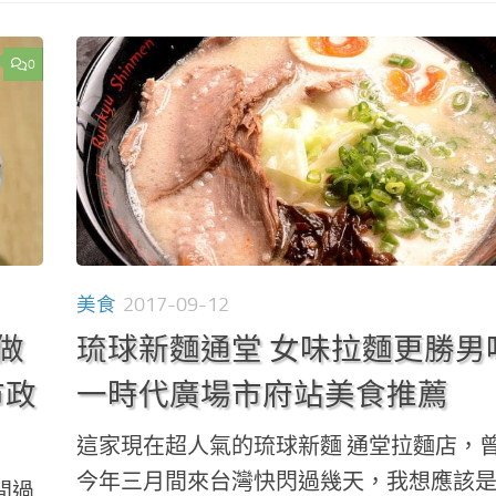
0
美食
2017-09-12
做
琉球新麵通堂 女味拉麵更勝男
市政
一時代廣場市府站美食推薦
這家現在超人氣的琉球新麵 通堂拉麵店，
今年三月間來台灣快閃過幾天，我想應該
間過