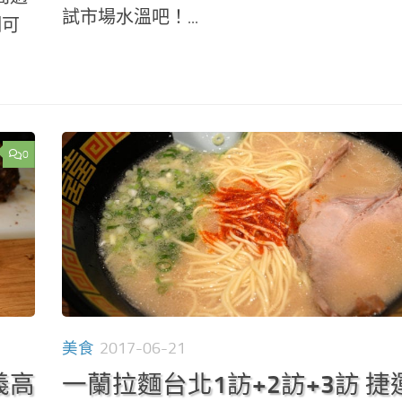
試市場水溫吧！...
潮可
0
美食
2017-06-21
義高
一蘭拉麵台北1訪+2訪+3訪 捷