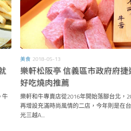
美食
2018-05-13
家就
樂軒松阪亭 信義區市政府府捷
好吃燒肉推薦
y 牛
樂軒和牛專賣店從2016年開始落腳台北，20
再增設充滿時尚風情的二店，今年則是在
光三越A...