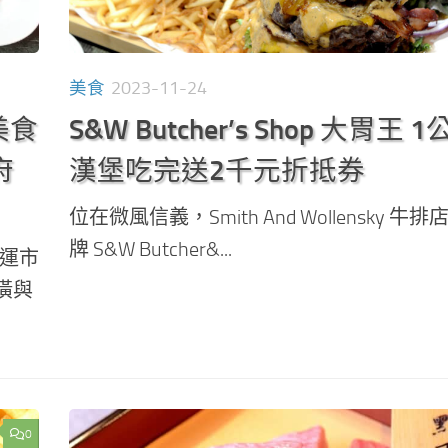
美食
2023-11-24
北美食
S&W Butcher’s Shop 大胃王 
府
漢堡吃完送2千元折抵券
位在微風信義，Smith And Wollensky 牛
牌 S&W Butcher&...
捷運市
潢與
0