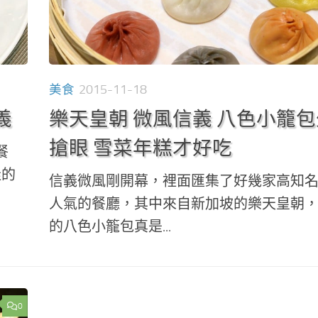
美食
2015-11-18
義
樂天皇朝 微風信義 八色小籠
搶眼 雪菜年糕才好吃
餐
佳的
信義微風剛開幕，裡面匯集了好幾家高知
人氣的餐廳，其中來自新加坡的樂天皇朝
的八色小籠包真是...
0