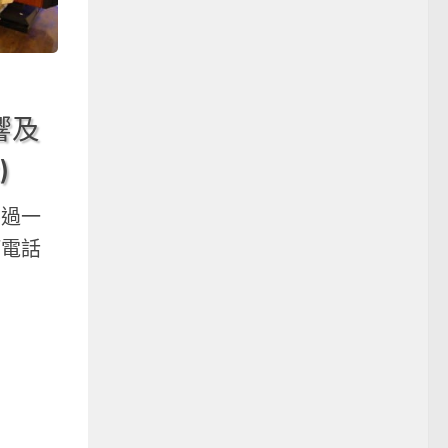
音響及
)
不過一
打電話