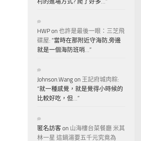
村的進場方式? 爬了好多…
”
HWP
on
也許是最後一眼：三芝飛
碟屋
: “
當時在那附近守海防,旁邊
就是一個海防班哨…
”
Johnson.Wang
on
王記府城肉粽
:
“
就一種感覺，就是覺得小時候的
比較好吃，但…
”
匿名訪客
on
山海樓台菜餐廳 米其
林一星 這鍋湯要五千元究竟為