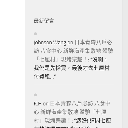
最新留言
Johnson.Wang
on
日本青森八戶必
訪 八食中心 新鮮海產集散地 體驗
「七厘村」現烤樂趣！
: “
沒啊，
我們是先採買，最後才去七厘村
付費租…
”
K.H
on
日本青森八戶必訪 八食中
心 新鮮海產集散地 體驗「七厘
村」現烤樂趣！
: “
您好! 請問七厘