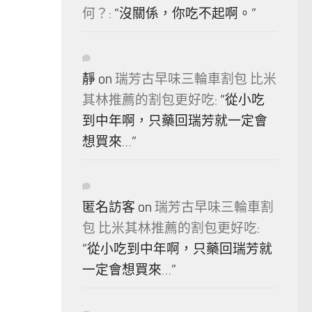
何？
: “
沒關係，你吃不起啊。
”
靜
on
瑞芳古早味三輪車割包 比米
其林推薦的割包更好吃
: “
從小吃
到中年啊，只藥回瑞芳就一定會
想買來…
”
匿名訪客
on
瑞芳古早味三輪車割
包 比米其林推薦的割包更好吃
:
“
從小吃到中年啊，只藥回瑞芳就
一定會想買來…
”