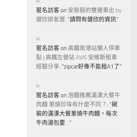
匿名訪客
on
安裝假的雙邊單出 by
健欣排氣管
: “
請問有健欣的資訊
”
匿名訪客
on
高鐵南港站懶人停車
點 | 高鐵左營站 AVIS 安維斯租車
經驗分享
: “
zipcar好像不能租A1了
”
匿名訪客
on
泡麵推薦滿漢大餐牛
肉麵 蔥燒珍味有什麼不同？
: “
碗
裝的滿漢大餐蔥燒牛肉麵，每次
牛肉湯包要…
”