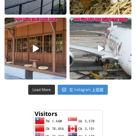
Load More
在 Instagram 上追蹤