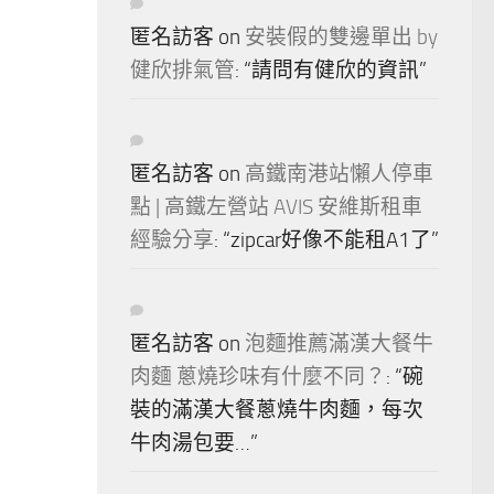
匿名訪客
on
安裝假的雙邊單出 by
健欣排氣管
: “
請問有健欣的資訊
”
匿名訪客
on
高鐵南港站懶人停車
點 | 高鐵左營站 AVIS 安維斯租車
經驗分享
: “
zipcar好像不能租A1了
”
匿名訪客
on
泡麵推薦滿漢大餐牛
肉麵 蔥燒珍味有什麼不同？
: “
碗
裝的滿漢大餐蔥燒牛肉麵，每次
牛肉湯包要…
”