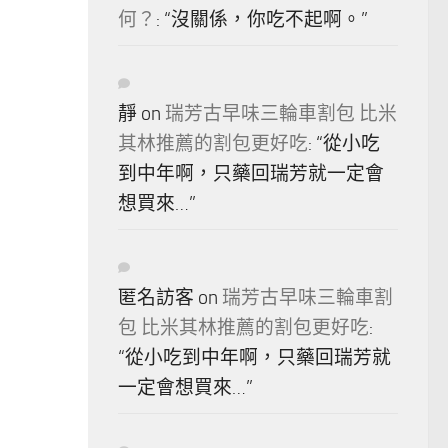
何？
: “
沒關係，你吃不起啊。
”
靜
on
瑞芳古早味三輪車割包 比米
其林推薦的割包更好吃
: “
從小吃
到中年啊，只藥回瑞芳就一定會
想買來…
”
匿名訪客
on
瑞芳古早味三輪車割
包 比米其林推薦的割包更好吃
:
“
從小吃到中年啊，只藥回瑞芳就
一定會想買來…
”