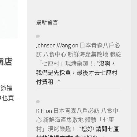
最新留言
Johnson.Wang
on
日本青森八戶必
訪 八食中心 新鮮海產集散地 體驗
商店
「七厘村」現烤樂趣！
: “
沒啊，
我們是先採買，最後才去七厘村
付費租…
”
午節禮
買...
K.H
on
日本青森八戶必訪 八食中
心 新鮮海產集散地 體驗「七厘
村」現烤樂趣！
: “
您好! 請問七厘