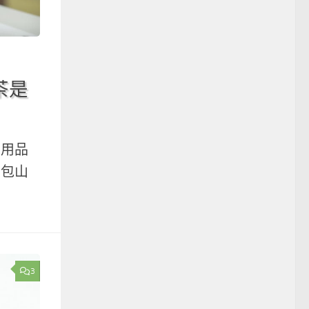
茶是
常用品
了包山
3