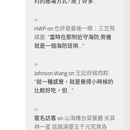
村的進場方式? 爬了好多…
”
HWP
on
也許是最後一眼：三芝飛
碟屋
: “
當時在那附近守海防,旁邊
就是一個海防班哨…
”
Johnson.Wang
on
王記府城肉粽
:
“
就一種感覺，就是覺得小時候的
比較好吃，但…
”
匿名訪客
on
山海樓台菜餐廳 米其
林一星 這鍋湯要五千元究竟為