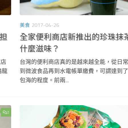
美食
2017-04-26
龍担
全家便利商店新推出的珍珠抹
什麼滋味？
家店
台灣的便利商店真的是越來越全能，從日
鳴龍
到微波食品再到水電帳單繳費，可謂達到
包海的程度。前兩...
2