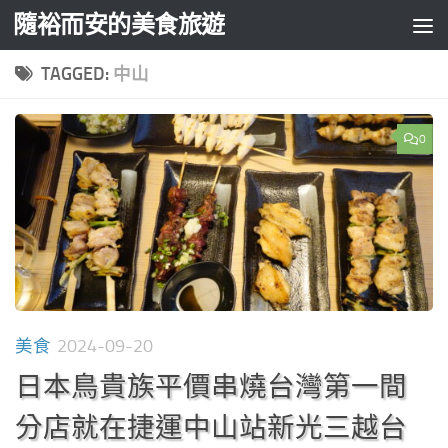
隨裕而安的美食旅遊
Skip to content
TAGGED:
中山
0
美食
2024-09-20
日本鳥貴族平價串燒台灣第一間
分店就在捷運中山站新光三越台