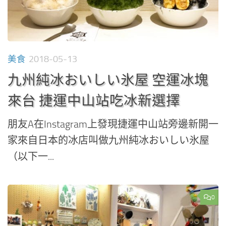
美食
2018-05-13
九州純冰おいしい氷屋 空運冰塊
來台 捷運中山站吃冰新選擇
朋友A在Instagram上發現捷運中山站旁邊新開一
家來自日本的冰店叫做九州純冰おいしい氷屋
（以下一...
0