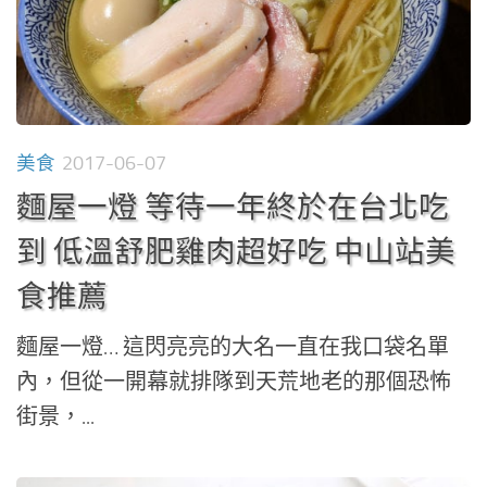
美食
2017-06-07
麵屋一燈 等待一年終於在台北吃
到 低溫舒肥雞肉超好吃 中山站美
食推薦
麵屋一燈… 這閃亮亮的大名一直在我口袋名單
內，但從一開幕就排隊到天荒地老的那個恐怖
街景，...