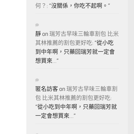
何？
: “
沒關係，你吃不起啊。
”
靜
on
瑞芳古早味三輪車割包 比米
其林推薦的割包更好吃
: “
從小吃
到中年啊，只藥回瑞芳就一定會
想買來…
”
匿名訪客
on
瑞芳古早味三輪車割
包 比米其林推薦的割包更好吃
:
“
從小吃到中年啊，只藥回瑞芳就
一定會想買來…
”