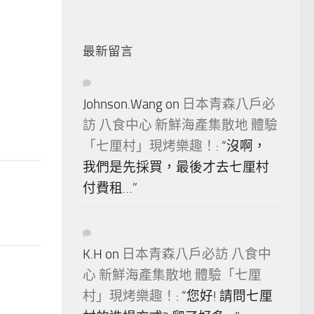
最新留言
Johnson.Wang
on
日本青森八戶必
訪 八食中心 新鮮海產集散地 體驗
「七厘村」現烤樂趣！
: “
沒啊，
我們是先採買，最後才去七厘村
付費租…
”
K.H
on
日本青森八戶必訪 八食中
心 新鮮海產集散地 體驗「七厘
村」現烤樂趣！
: “
您好! 請問七厘