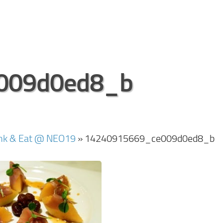
009d0ed8_b
 & Eat @ NEO19
»
14240915669_ce009d0ed8_b