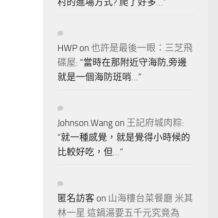
村的進場方式? 爬了好多…
”
HWP
on
也許是最後一眼：三芝飛
碟屋
: “
當時在那附近守海防,旁邊
就是一個海防班哨…
”
Johnson.Wang
on
王記府城肉粽
:
“
就一種感覺，就是覺得小時候的
比較好吃，但…
”
匿名訪客
on
山海樓台菜餐廳 米其
林一星 這鍋湯要五千元究竟為