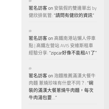
匿名訪客
on
安裝假的雙邊單出 by
健欣排氣管
: “
請問有健欣的資訊
”
匿名訪客
on
高鐵南港站懶人停車
點 | 高鐵左營站 AVIS 安維斯租車
經驗分享
: “
zipcar好像不能租A1了
”
匿名訪客
on
泡麵推薦滿漢大餐牛
肉麵 蔥燒珍味有什麼不同？
: “
碗
裝的滿漢大餐蔥燒牛肉麵，每次
牛肉湯包要…
”