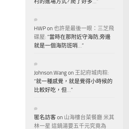
村的進場方式? 爬了好多…
”
HWP
on
也許是最後一眼：三芝飛
碟屋
: “
當時在那附近守海防,旁邊
就是一個海防班哨…
”
Johnson.Wang
on
王記府城肉粽
:
“
就一種感覺，就是覺得小時候的
比較好吃，但…
”
匿名訪客
on
山海樓台菜餐廳 米其
林一星 這鍋湯要五千元究竟為