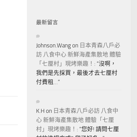
最新留言
Johnson.Wang
on
日本青森八戶必
訪 八食中心 新鮮海產集散地 體驗
「七厘村」現烤樂趣！
: “
沒啊，
我們是先採買，最後才去七厘村
付費租…
”
K.H
on
日本青森八戶必訪 八食中
心 新鮮海產集散地 體驗「七厘
村」現烤樂趣！
: “
您好! 請問七厘