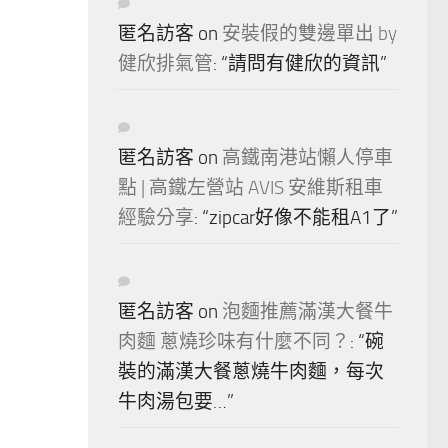
匿名訪客
on
安裝假的雙邊單出 by
健欣排氣管
: “
請問有健欣的資訊
”
匿名訪客
on
高鐵南港站懶人停車
點 | 高鐵左營站 AVIS 安維斯租車
經驗分享
: “
zipcar好像不能租A1了
”
匿名訪客
on
泡麵推薦滿漢大餐牛
肉麵 蔥燒珍味有什麼不同？
: “
碗
裝的滿漢大餐蔥燒牛肉麵，每次
牛肉湯包要…
”