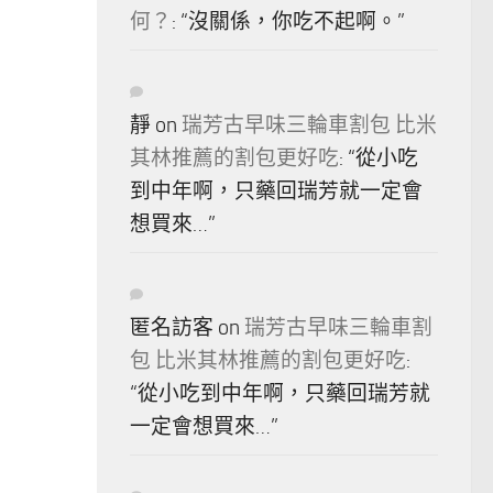
何？
: “
沒關係，你吃不起啊。
”
靜
on
瑞芳古早味三輪車割包 比米
其林推薦的割包更好吃
: “
從小吃
到中年啊，只藥回瑞芳就一定會
想買來…
”
匿名訪客
on
瑞芳古早味三輪車割
包 比米其林推薦的割包更好吃
:
“
從小吃到中年啊，只藥回瑞芳就
一定會想買來…
”