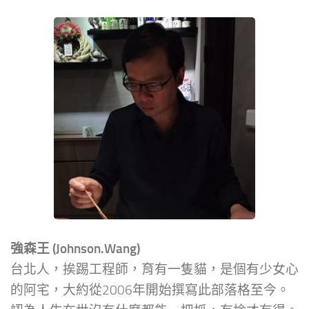
強森王 (Johnson.Wang)
台北人，挨踢工程師，育有一隻貓，是個有少女心
的阿宅，大約從2006年開始撰寫此部落格至今。