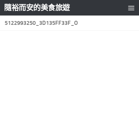
隨裕而安的美食旅遊
Skip to content
5122993250_3D135FF33F_O