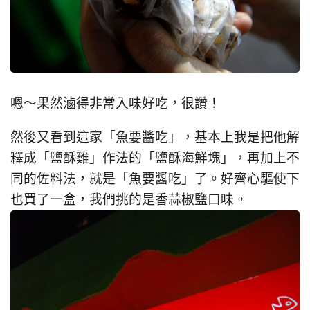
嗯～果然滷得非常入味好吃，很讚！
然後又看到這家「魚要醬吃」，基本上我是把他解
釋成「鹽酥雞」作法的「鹽酥海鮮塊」，再加上不
同的佐料法，就是「魚要醬吃」了。好齊心驅使下
也買了一盒，我們挑的是香蒜椒鹽口味。