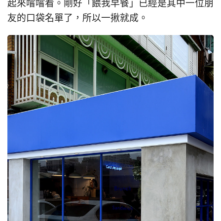
起來嚐嚐看。剛好「餵我早餐」已經是其中一位朋
友的口袋名單了，所以一揪就成。