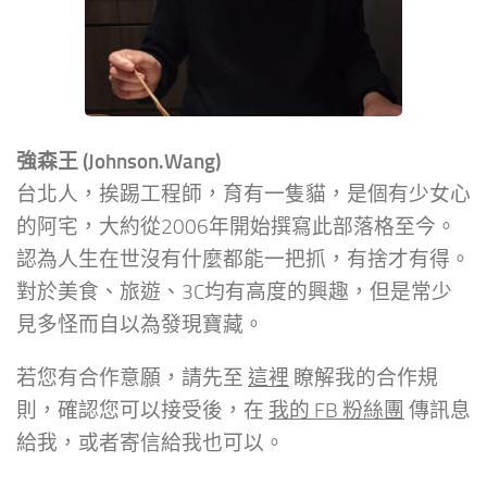
強森王 (Johnson.Wang)
台北人，挨踢工程師，育有一隻貓，是個有少女心
的阿宅，大約從2006年開始撰寫此部落格至今。
認為人生在世沒有什麼都能一把抓，有捨才有得。
對於美食、旅遊、3C均有高度的興趣，但是常少
見多怪而自以為發現寶藏。
若您有合作意願，請先至
這裡
瞭解我的合作規
則，確認您可以接受後，在
我的 FB 粉絲團
傳訊息
給我，或者寄信給我也可以。