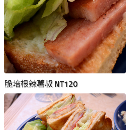
脆培根辣薯叔 NT120