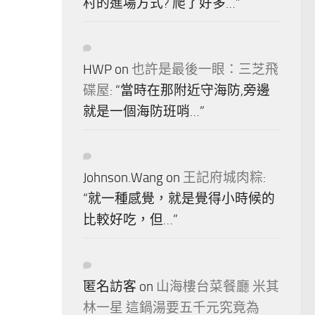
村的進場方式? 爬了好多…
”
HWP
on
也許是最後一眼：三芝飛
碟屋
: “
當時在那附近守海防,旁邊
就是一個海防班哨…
”
Johnson.Wang
on
王記府城肉粽
:
“
就一種感覺，就是覺得小時候的
比較好吃，但…
”
匿名訪客
on
山海樓台菜餐廳 米其
林一星 這鍋湯要五千元究竟為