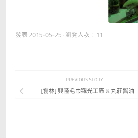
發表
2015-05-25
· 瀏覽人次：11
PREVIOUS STORY
[雲林] 興隆毛巾觀光工廠 & 丸莊醬油