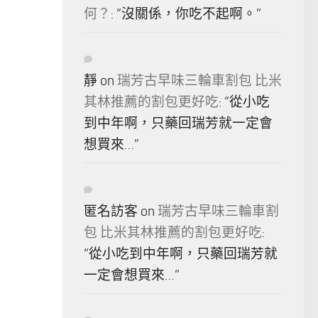
何？
: “
沒關係，你吃不起啊。
”
靜
on
瑞芳古早味三輪車割包 比米
其林推薦的割包更好吃
: “
從小吃
到中年啊，只藥回瑞芳就一定會
想買來…
”
匿名訪客
on
瑞芳古早味三輪車割
包 比米其林推薦的割包更好吃
:
“
從小吃到中年啊，只藥回瑞芳就
一定會想買來…
”