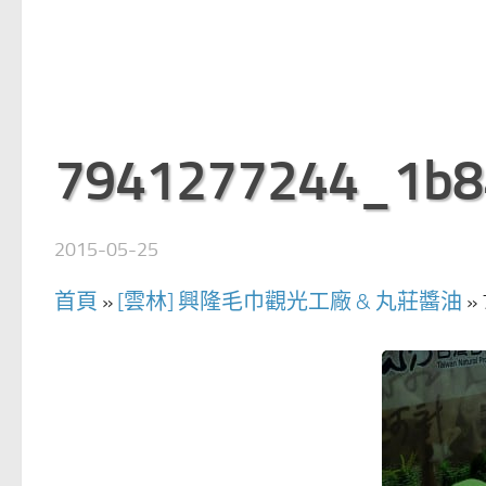
7941277244_1b8
2015-05-25
首頁
»
[雲林] 興隆毛巾觀光工廠 & 丸莊醬油
»