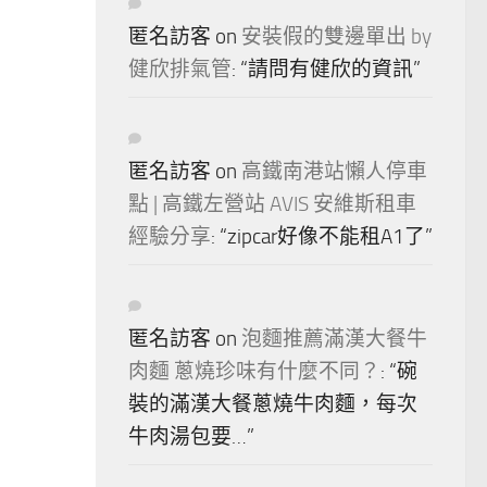
匿名訪客
on
安裝假的雙邊單出 by
健欣排氣管
: “
請問有健欣的資訊
”
匿名訪客
on
高鐵南港站懶人停車
點 | 高鐵左營站 AVIS 安維斯租車
經驗分享
: “
zipcar好像不能租A1了
”
匿名訪客
on
泡麵推薦滿漢大餐牛
肉麵 蔥燒珍味有什麼不同？
: “
碗
裝的滿漢大餐蔥燒牛肉麵，每次
牛肉湯包要…
”