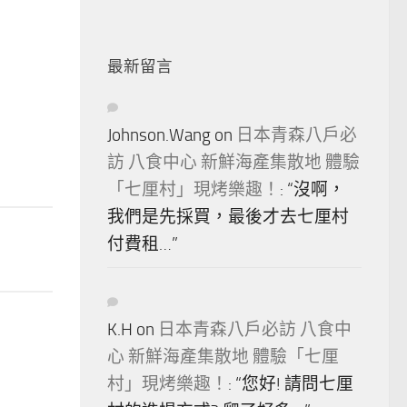
最新留言
Johnson.Wang
on
日本青森八戶必
訪 八食中心 新鮮海產集散地 體驗
「七厘村」現烤樂趣！
: “
沒啊，
我們是先採買，最後才去七厘村
付費租…
”
K.H
on
日本青森八戶必訪 八食中
心 新鮮海產集散地 體驗「七厘
村」現烤樂趣！
: “
您好! 請問七厘