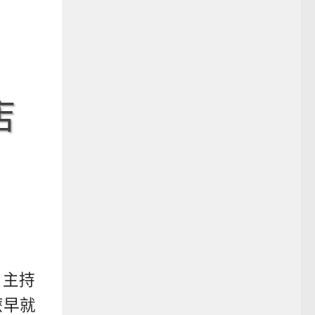
店
。
，主持
麼早就