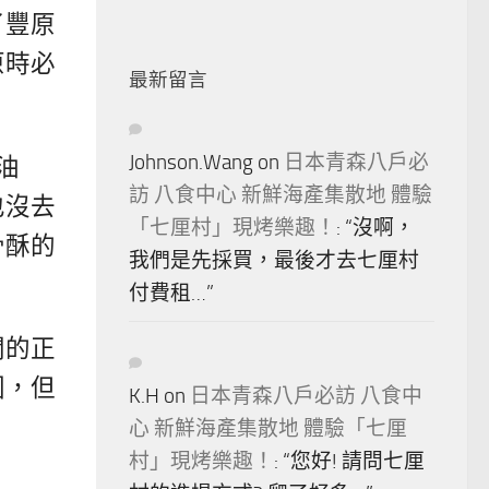
了豐原
原時必
最新留言
Johnson.Wang
on
日本青森八戶必
油
訪 八食中心 新鮮海產集散地 體驗
也沒去
「七厘村」現烤樂趣！
: “
沒啊，
骨酥的
我們是先採買，最後才去七厘村
付費租…
”
開的正
圍，但
K.H
on
日本青森八戶必訪 八食中
心 新鮮海產集散地 體驗「七厘
村」現烤樂趣！
: “
您好! 請問七厘