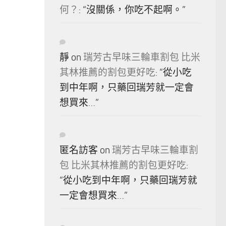
何？
: “
沒關係，你吃不起啊。
”
靜
on
瑞芳古早味三輪車割包 比米
其林推薦的割包更好吃
: “
從小吃
到中年啊，只藥回瑞芳就一定會
想買來…
”
匿名訪客
on
瑞芳古早味三輪車割
包 比米其林推薦的割包更好吃
:
“
從小吃到中年啊，只藥回瑞芳就
一定會想買來…
”