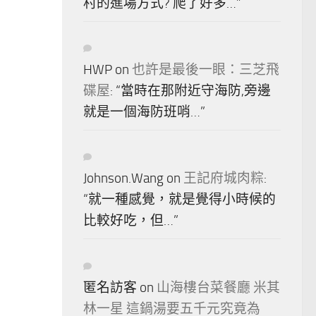
村的進場方式? 爬了好多…
”
HWP
on
也許是最後一眼：三芝飛
碟屋
: “
當時在那附近守海防,旁邊
就是一個海防班哨…
”
Johnson.Wang
on
王記府城肉粽
:
“
就一種感覺，就是覺得小時候的
比較好吃，但…
”
匿名訪客
on
山海樓台菜餐廳 米其
林一星 這鍋湯要五千元究竟為