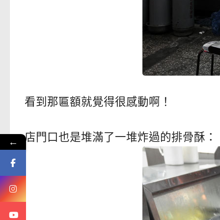
看到那匾額就覺得很感動啊！
店門口也是堆滿了一堆炸過的排骨酥：
←