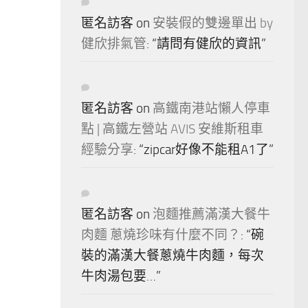
匿名訪客
on
安裝假的雙邊單出 by
健欣排氣管
: “
請問有健欣的資訊
”
匿名訪客
on
高鐵南港站懶人停車
點 | 高鐵左營站 AVIS 安維斯租車
經驗分享
: “
zipcar好像不能租A1了
”
匿名訪客
on
泡麵推薦滿漢大餐牛
肉麵 蔥燒珍味有什麼不同？
: “
碗
裝的滿漢大餐蔥燒牛肉麵，每次
牛肉湯包要…
”