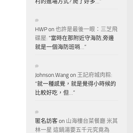
村的進場方式? 爬了好多…
”
HWP
on
也許是最後一眼：三芝飛
碟屋
: “
當時在那附近守海防,旁邊
就是一個海防班哨…
”
Johnson.Wang
on
王記府城肉粽
:
“
就一種感覺，就是覺得小時候的
比較好吃，但…
”
匿名訪客
on
山海樓台菜餐廳 米其
林一星 這鍋湯要五千元究竟為