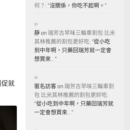
何？
: “
沒關係，你吃不起啊。
”
靜
on
瑞芳古早味三輪車割包 比米
其林推薦的割包更好吃
: “
從小吃
到中年啊，只藥回瑞芳就一定會
想買來…
”
侷促就
匿名訪客
on
瑞芳古早味三輪車割
包 比米其林推薦的割包更好吃
:
“
從小吃到中年啊，只藥回瑞芳就
一定會想買來…
”