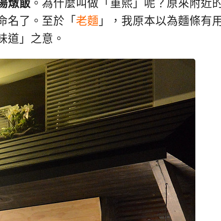
湯燉飯
。為什麼叫做「重熙」呢？原來附近
命名了。至於「
老麵
」，我原本以為麵條有
味道」之意。