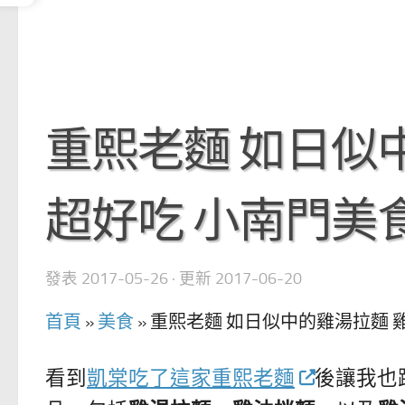
重熙老麵 如日似
超好吃 小南門美
發表
2017-05-26
· 更新
2017-06-20
首頁
»
美食
»
重熙老麵 如日似中的雞湯拉麵 
看到
凱棠吃了這家重熙老麵
後讓我也