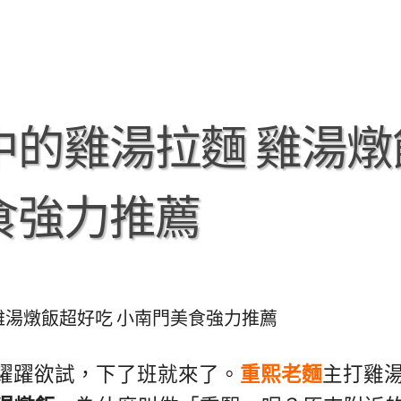
中的雞湯拉麵 雞湯燉
食強力推薦
雞湯燉飯超好吃 小南門美食強力推薦
躍躍欲試，下了班就來了。
重熙老麵
主打雞