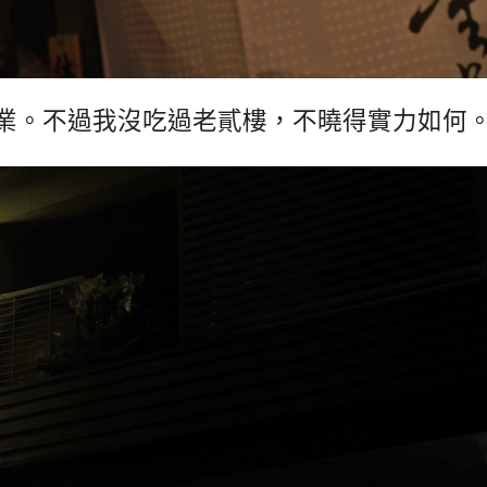
業。不過我沒吃過老貳樓，不曉得實力如何