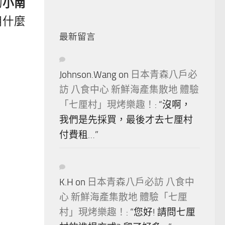
的
小南
用什麼
最新留言
Johnson.Wang
on
日本青森八戶必
訪 八食中心 新鮮海產集散地 體驗
「七厘村」現烤樂趣！
: “
沒啊，
我們是先採買，最後才去七厘村
付費租…
”
K.H
on
日本青森八戶必訪 八食中
心 新鮮海產集散地 體驗「七厘
村」現烤樂趣！
: “
您好! 請問七厘