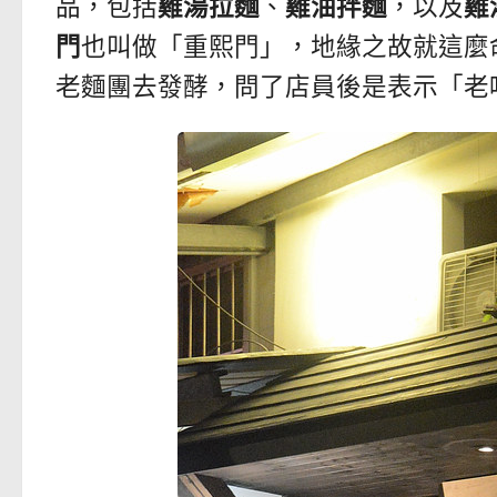
品，包括
雞湯拉麵
、
雞油拌麵
，以及
雞
門
也叫做「重熙門」，地緣之故就這麼
老麵團去發酵，問了店員後是表示「老