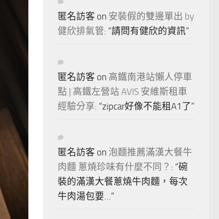
匿名訪客
on
安裝假的雙邊單出 by
健欣排氣管
: “
請問有健欣的資訊
”
匿名訪客
on
高鐵南港站懶人停車
點 | 高鐵左營站 AVIS 安維斯租車
經驗分享
: “
zipcar好像不能租A1了
”
匿名訪客
on
泡麵推薦滿漢大餐牛
肉麵 蔥燒珍味有什麼不同？
: “
碗
裝的滿漢大餐蔥燒牛肉麵，每次
牛肉湯包要…
”