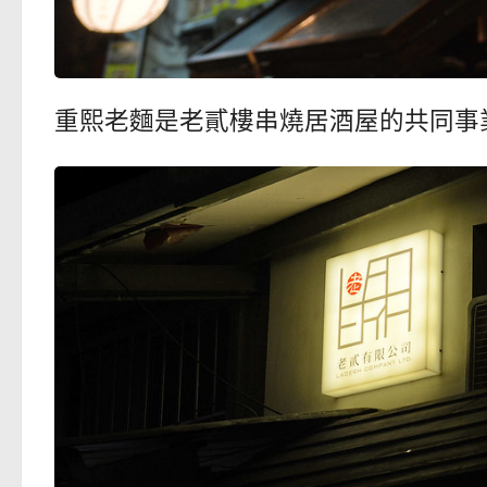
重熙老麵是老貳樓串燒居酒屋的共同事